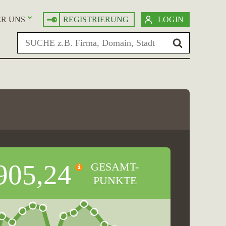
R UNS
REGISTRIERUNG
LOGIN
905,24
GESAMT-
PUNKTE