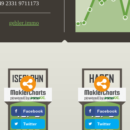
49 2331 9711173
gebler.immo
freigeben für
freigeben für
Facebook
Facebook
Twitter
Twitter