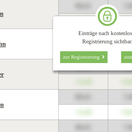
89,01
7,
n
+1,23
+2,
Einträge nach kostenlos
89,01
7,
Registrierung sichtbar
ohn
+1,23
+2,
zur Registrierung
zu
89,01
7,
er
+1,23
+2,
89,01
7,
en
+1,23
+2,
89,01
7,