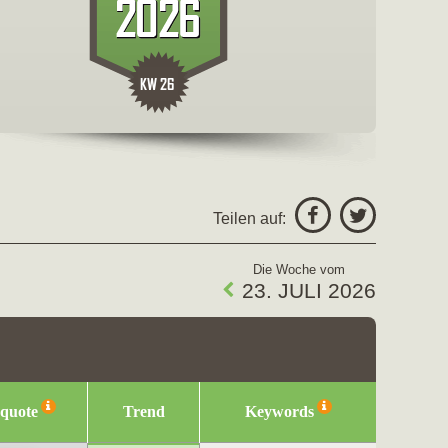
freigeben fü
Facebo
Teilen auf:
Twitter
Die Woche vom
23. JULI 2026
squote
Trend
Keywords