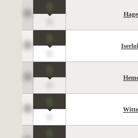
1
Hage
0
1
Iserl
0
1
Hem
0
1
Witt
0
1