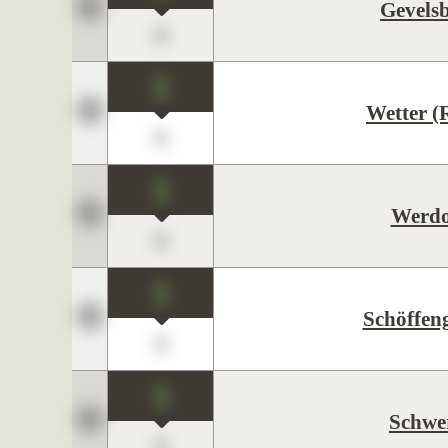
Gevels
0
1
Wetter (
0
1
Werdo
0
1
Schöffen
0
1
Schwe
0