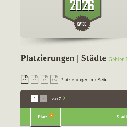
Platzierungen | Städte
Gebler 
Platzierungen pro Seite
25
50
75
100
1
2
von 2
Platz.
Stadt