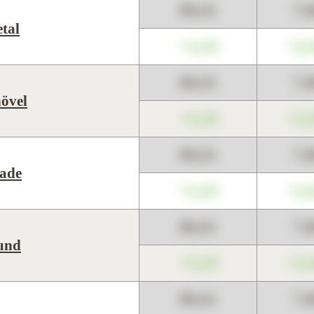
89,01
7,
tal
+1,23
+2,
89,01
7,
övel
+1,23
+2,
89,01
7,
ade
+1,23
+2,
89,01
7,
und
+1,23
+2,
89,01
7,