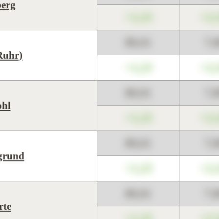
berg
+1,23
+2,
89,01
7,
Ruhr)
+1,23
+2,
89,01
7,
hl
+1,23
+2,
89,01
7,
grund
+1,23
+2,
89,01
7,
rte
+1,23
+2,