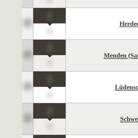
1
Herde
0
1
Menden (Sa
0
1
Lüdensc
0
1
Schwe
0