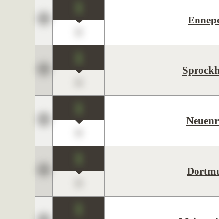
1
Ennepe
0
1
Sprockh
0
1
Neuenr
0
1
Dortm
0
1