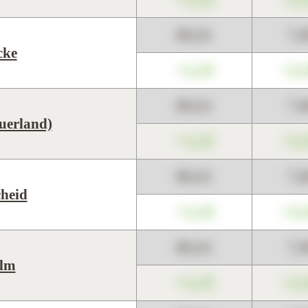
89,01
7,
cke
+1,23
+2,
89,01
7,
uerland)
+1,23
+2,
89,01
7,
heid
+1,23
+2,
89,01
7,
lm
+1,23
+2,