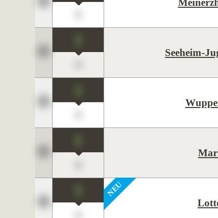
Meinerz
0
1
Seeheim-Ju
0
1
Wupper
0
1
Mar
0
1
Lott
0