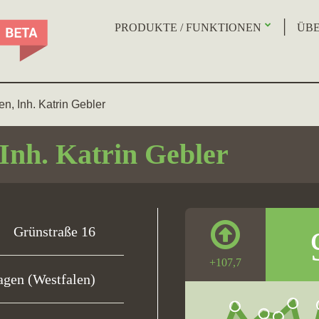
PRODUKTE / FUNKTIONEN
ÜBE
n, Inh. Katrin Gebler
Inh. Katrin Gebler
Grünstraße 16
+107,7
gen (Westfalen)