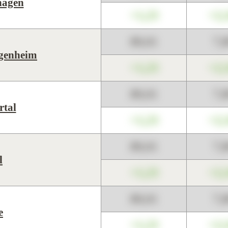
hagen
+1,23
+2,
89,01
7,
genheim
+1,23
+2,
89,01
7,
tal
+1,23
+2,
89,01
7,
l
+1,23
+2,
89,01
7,
e
+1,23
+2,