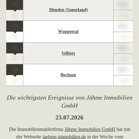
1
89,01
Menden (Sauerland)
0
+1,23
1
89,01
Wuppertal
0
+1,23
1
89,01
Velbert
0
+1,23
1
89,01
Bochum
0
+1,23
Die wichtigsten Ereignisse von Jähme Immobilien
GmbH
23.07.2026
Die Immobilienmaklerfirma
Jähme Immobilien GmbH
hat mit
der Webseite
jaehme-immobilien.de
in der Woche vom