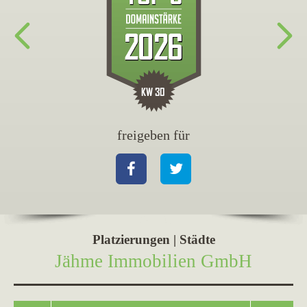
freigeben für
fr
Facebook
Twitter
Fa
Platzierungen | Städte
Jähme Immobilien GmbH