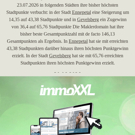
23.07.2026 in folgenden Städten ihre bisher höchsten
Stadtpunkte verbucht: in der Stadt
Ennepetal
eine Steigerung um
14,35 auf 43,38 Stadtpunkte und in
Gevelsberg
ein Zugewinn
von 36,4 auf 65,76 Stadtpunkte Die Maklerdomain hat ihre
bisher beste Gesamtpunktzahl mit de facto 146,13
Gesamtpunkten als Ergebnis. In
Ennepetal
hat sie mit erreichten
43,38 Stadtpunkten darüber hinaus ihren höchsten Punktgewinn
erzielt. In der Stadt
Gevelsberg
hat sie mit 65,76 erreichten
Stadtpunkten ihren höchsten Punktgewinn erzielt.
30.06.2026
Jähme Immobilien GmbH
, Makler in Gevelsberg und Inhaber
der Maklerwebseite
jaehme-immobilien.de
, ist in der Woche
vom 26.06.2026 in der Stadt
Gevelsberg
in die TOP 5
gekommen.
30.05.2026
In
Schwelm
hat die Maklerfirma
Jähme Immobilien GmbH
mit