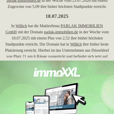
parlak-immobilien.de
in der Woche vom 23.07.2026 mit einem
Zugewinn von 5,09 ihre bisher höchsten Stadtpunkte erreicht.
18.07.2025
In
Willich
hat die Maklerfirma
PARLAK IMMOBILIEN
GmbH
mit der Domain
parlak-immobilien.de
in der Woche vom
18.07.2025 mit einem Plus von 2,52 ihre bisher höchsten
Stadtpunkte erreicht. Die Domain hat in
Willich
ihre bisher beste
Platzierung erreicht. Hierbei ist das Unternehmen aus Düsseldorf
von Platz 21 um 6 Ränge vorgerückt und befindet sich jetzt auf
Platz 15. Folgende Webseiten wurden hierbei überholt:
dahlercompany.com
,
behr-evertz.de
,
atis.immobilien
,
andre-
herrmann-immobilien.de
,
zuhause-immobilien.de
und
allfa-
immobilien.de
.
21.05.2025