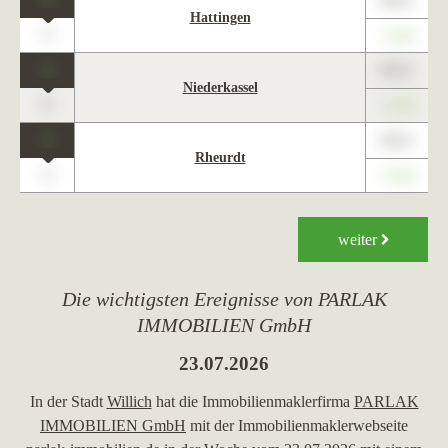
1
89,01
Hattingen
0
+1,23
1
89,01
Niederkassel
0
+1,23
1
89,01
Rheurdt
0
+1,23
weiter
Die wichtigsten Ereignisse von PARLAK
IMMOBILIEN GmbH
23.07.2026
In der Stadt
Willich
hat die Immobilienmaklerfirma
PARLAK
IMMOBILIEN GmbH
mit der Immobilienmaklerwebseite