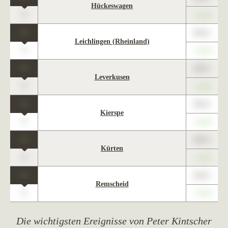
Hückeswagen
0
+1,23
1
89,01
Leichlingen (Rheinland)
0
+1,23
1
89,01
Leverkusen
0
+1,23
1
89,01
Kierspe
0
+1,23
1
89,01
Kürten
0
+1,23
1
89,01
Remscheid
0
+1,23
Die wichtigsten Ereignisse von Peter Kintscher