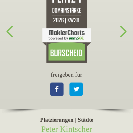
freigeben für
fr
Facebook
Twitter
Fa
Platzierungen | Städte
Peter Kintscher