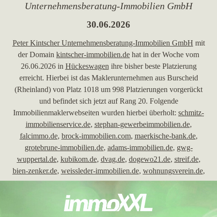
Unternehmensberatung-Immobilien GmbH
30.06.2026
Peter Kintscher Unternehmensberatung-Immobilien GmbH
mit
der Domain
kintscher-immobilien.de
hat in der Woche vom
26.06.2026 in
Hückeswagen
ihre bisher beste Platzierung
erreicht. Hierbei ist das Maklerunternehmen aus Burscheid
(Rheinland) von Platz 1018 um 998 Platzierungen vorgerückt
und befindet sich jetzt auf Rang 20. Folgende
Immobilienmaklerwebseiten wurden hierbei überholt:
schmitz-
immobilienservice.de
,
stephan-gewerbeimmobilien.de
,
falcimmo.de
,
brock-immobilien.com
,
maerkische-bank.de
,
grotebrune-immobilien.de
,
adams-immobilien.de
,
gwg-
wuppertal.de
,
kubikom.de
,
dvag.de
,
dogewo21.de
,
streif.de
,
bien-zenker.de
,
weissleder-immobilien.de
,
wohnungsverein.de
,
spohn-immobilien.de
,
greif-meyer.de
,
stamm-immobilien.de
,
verfuss.de
,
kim-immobilien.net
,
wohnungsbaugenossenschaften.de
,
dieckmann-immobilien.de
,