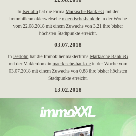
In
Iserlohn
hat die Firma
Märkische Bank eG
mit der
Immobilienmaklerwebseite
maerkische-bank.de
in der Woche
vom 22.08.2018 mit einem Zuwachs von 3,21 ihre bisher
höchsten Stadtpunkte erreicht.
03.07.2018
In
Iserlohn
hat die Immobilienmaklerfirma
Märkische Bank eG
mit der Maklerdomain
maerkische-bank.de
in der Woche vom
03.07.2018 mit einem Zuwachs von 0,88 ihre bisher höchsten
Stadtpunkte erreicht.
13.02.2018
In
Hemer
verzeichnet
Märkische Bank eG
, Immobilienmakler in
Hagen, den größten Verlust von Platzierungen bei Google. Die
Immobilienmaklerwebseite
maerkische-bank.de
fällt um 7
Platzierungen runter auf die Position 22.
07.11.2017