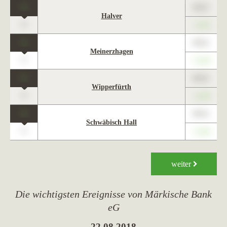
1
89,01
Halver
0
+1,23
1
89,01
Meinerzhagen
0
+1,23
1
89,01
Wipperfürth
0
+1,23
1
89,01
Schwäbisch Hall
0
+1,23
weiter
Die wichtigsten Ereignisse von Märkische Bank
eG
22.08.2018