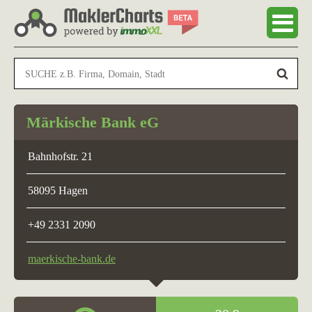
Märkische Bank eG
Bahnhofstr. 21
58095 Hagen
+49 2331 2090
maerkische-bank.de