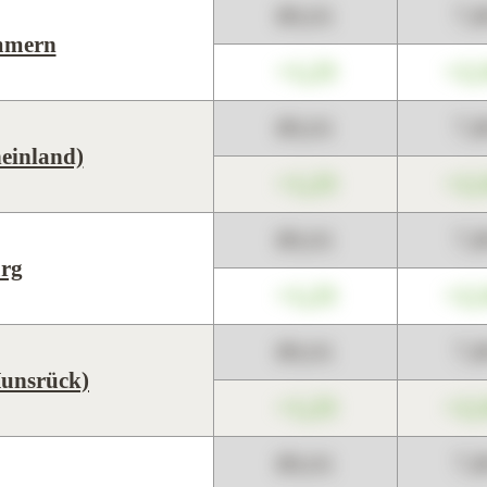
89,01
7,
mmern
+1,23
+2,
89,01
7,
heinland)
+1,23
+2,
89,01
7,
rg
+1,23
+2,
89,01
7,
Hunsrück)
+1,23
+2,
89,01
7,