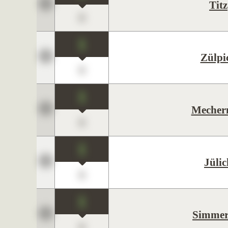
Titz
0
1
Zülpi
0
1
Mecher
0
1
Jülic
0
1
Simmer
0