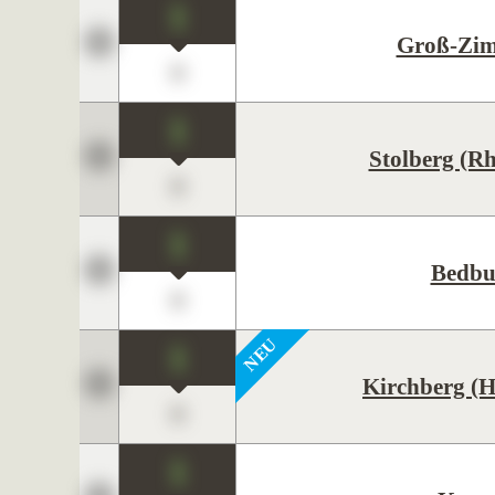
1
Groß-Zi
0
1
Stolberg (R
0
1
Bedbu
0
1
Kirchberg (
0
1