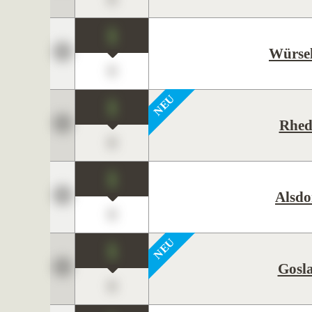
1
Würse
0
1
Rhed
0
1
Alsdo
0
1
Gosl
0