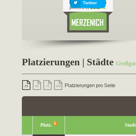
Twitter
Platzierungen | Städte
Großga
Platzierungen pro Seite
25
50
75
100
Platz.
Stadt