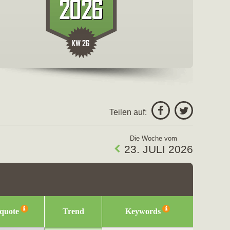
freigeben fü
Facebo
Teilen auf:
Twitter
Die Woche vom
23. JULI 2026
squote
Trend
Keywords