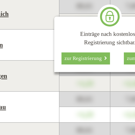
89,01
7,
ich
+1,23
+2,
Einträge nach kostenlos
89,01
7,
Registrierung sichtbar
n
+1,23
+2,
zur Registrierung
zu
89,01
7,
gen
+1,23
+2,
89,01
7,
au
+1,23
+2,
89,01
7,