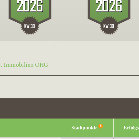
rt Immobilien OHG
Stadtpunkte
Erfolg