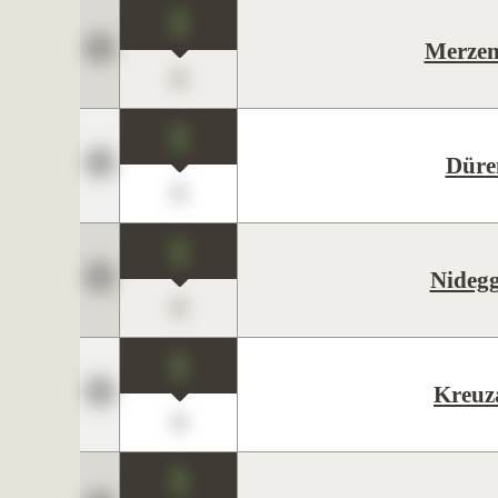
1
Merzen
0
1
Düre
0
1
Nideg
0
1
Kreuz
0
1