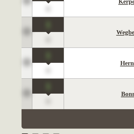
Kerp
0
1
Wegbe
0
1
Hern
0
1
Bon
0