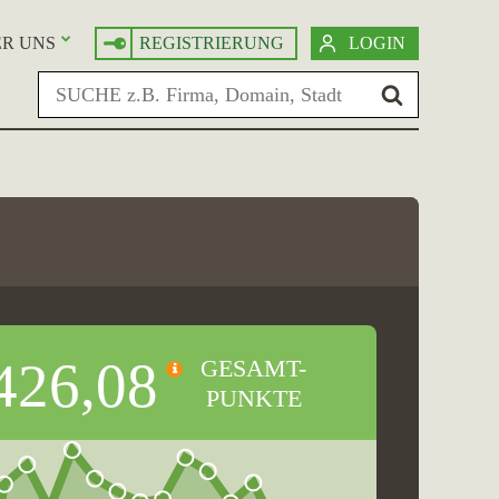
R UNS
REGISTRIERUNG
LOGIN
426,08
GESAMT-
PUNKTE