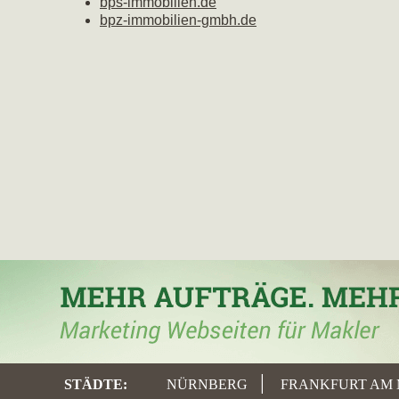
bps-immobilien.de
bpz-immobilien-gmbh.de
STÄDTE
:
NÜRNBERG
FRANKFURT AM 