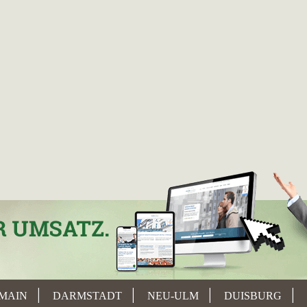
MAIN
DARMSTADT
NEU-ULM
DUISBURG