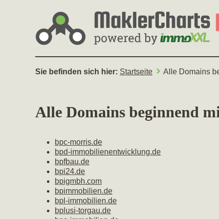
Sie befinden sich hier:
Startseite
Alle Domains b
Alle Domains beginnend mi
bpc-morris.de
bpd-immobilienentwicklung.de
bpfbau.de
bpi24.de
bpigmbh.com
bpimmobilien.de
bpl-immobilien.de
bplusi-torgau.de