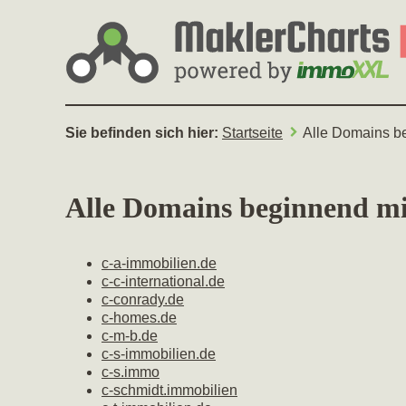
Sie befinden sich hier:
Startseite
Alle Domains be
Alle Domains beginnend mi
c-a-immobilien.de
c-c-international.de
c-conrady.de
c-homes.de
c-m-b.de
c-s-immobilien.de
c-s.immo
c-schmidt.immobilien