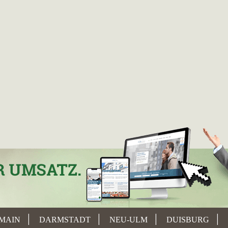
MAIN
DARMSTADT
NEU-ULM
DUISBURG