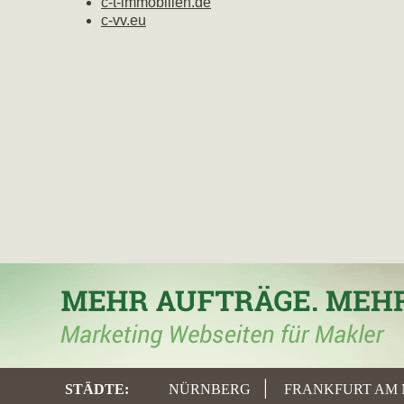
c-t-immobilien.de
c-vv.eu
STÄDTE
:
NÜRNBERG
FRANKFURT AM 