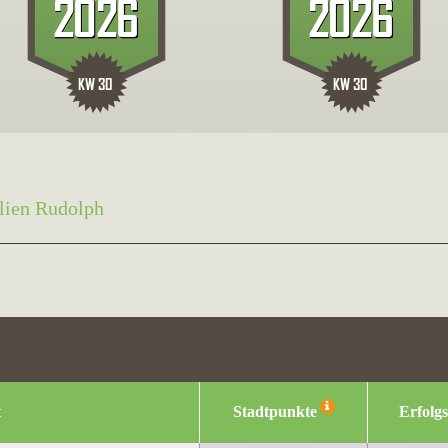
lien Rudolph
t
Stadtpunkte
Erfolg