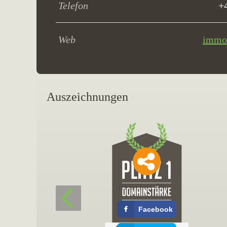
Telefon
+
Web
immob
Auszeichnungen
freigeben für
Facebook