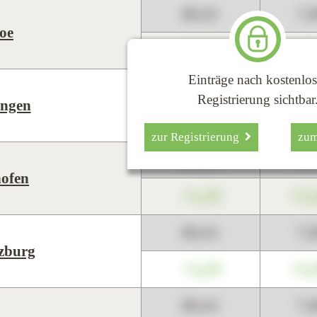
89,01
7,
oe
+1,23
+2,
Einträge nach kostenlos
89,01
7,
Registrierung sichtbar
ngen
+1,23
+2,
zur Registrierung
zu
89,01
7,
hofen
+1,23
+2,
89,01
7,
zburg
+1,23
+2,
89,01
7,