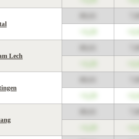
89,01
7,
tal
+1,23
+2,
89,01
7,
am Lech
+1,23
+2,
89,01
7,
tingen
+1,23
+2,
89,01
7,
wang
+1,23
+2,