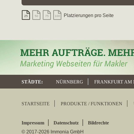
Platzierungen pro Seite
25
50
75
100
STÄDTE
:
NÜRNBERG
FRANKFURT AM 
STARTSEITE
PRODUKTE / FUNKTIONEN
Impressum
Datenschutz
Bildrechte
© 2017-2026 Immonia GmbH