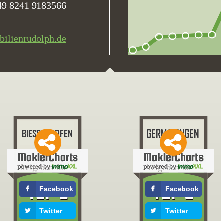
49 8241 9183566
ilienrudolph.de
freigeben für
freigeben für
Facebook
Facebook
Twitter
Twitter