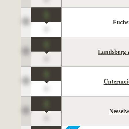
1
Fuchs
0
1
Landsberg 
0
1
Untermei
0
1
Nessel
0