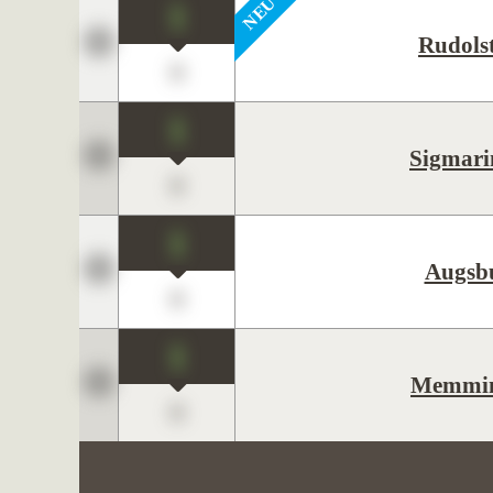
1
Rudols
0
1
Sigmari
0
1
Augsb
0
1
Memmi
0