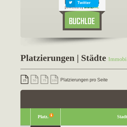
Twitter
Platzierungen | Städte
Immobi
Platzierungen pro Seite
25
50
75
100
Platz.
Stad