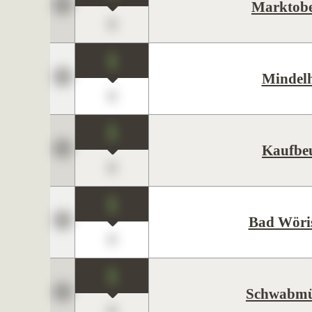
Marktobe
0
1
Mindel
0
1
Kaufbe
0
1
Bad Wöri
0
1
Schwabm
0