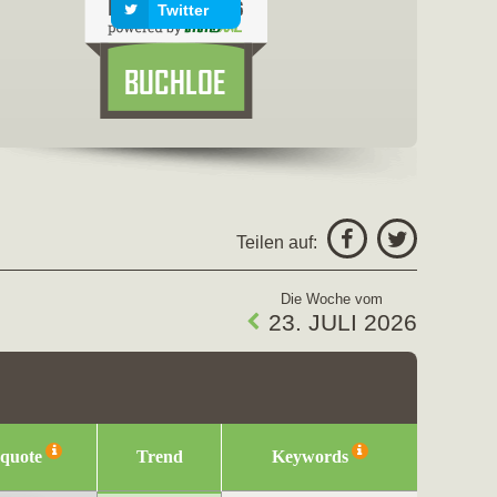
Twitter
freigeben fü
Facebo
Teilen auf:
Twitter
Die Woche vom
23. JULI 2026
squote
Trend
Keywords