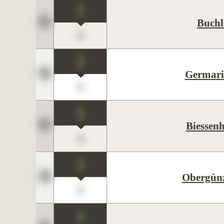
1
Buchl
0
1
Germari
0
1
Biessen
0
1
Obergün
0
1