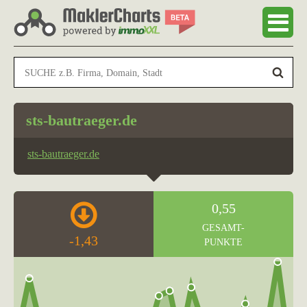
sts-bautraeger.de
sts-bautraeger.de
0,55
GESAMT-
-1,43
PUNKTE