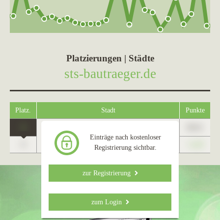
Platzierungen | Städte
sts-bautraeger.de
Platz.
Stadt
Punkte
1
89,01
Bad Honnef
Einträge nach kostenloser
0
+1,23
Registrierung sichtbar.
zur Registrierung
zum Login