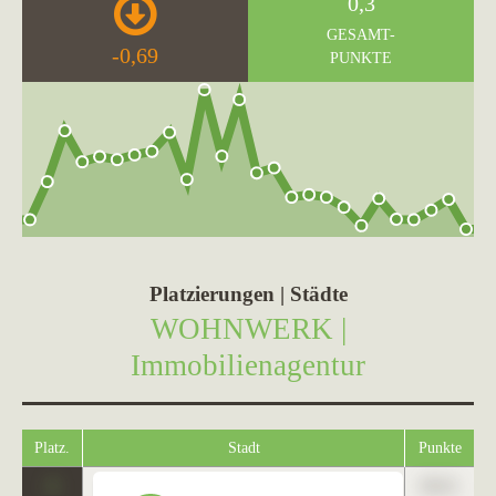
0,3
GESAMT-
-0,69
PUNKTE
Platzierungen | Städte
WOHNWERK |
Immobilienagentur
Platz.
Stadt
Punkte
1
89,01