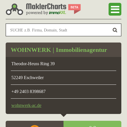
WOHNWERK | Immobilienagentur
Theodor-Heuss Ring 39
52249 Eschweiler
+49 2403 8398687
wohnwerk-ac.de