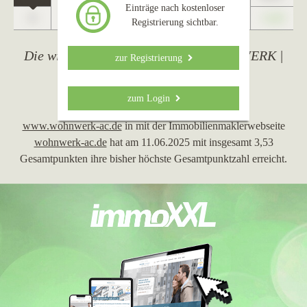
Eschweiler
Einträge nach kostenloser
0
+1,23
Registrierung sichtbar.
Die wichtigsten Ereignisse von WOHNWERK |
zur Registrierung
Immobilienagentur
11.06.2025
zum Login
www.wohnwerk-ac.de
in mit der Immobilienmaklerwebseite
wohnwerk-ac.de
hat am 11.06.2025 mit insgesamt 3,53
Gesamtpunkten ihre bisher höchste Gesamtpunktzahl erreicht.