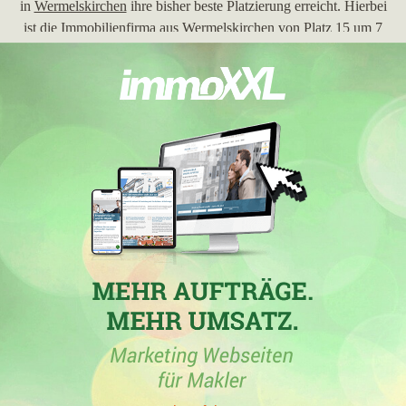
in
Wermelskirchen
ihre bisher beste Platzierung erreicht. Hierbei
ist die Immobilienfirma aus Wermelskirchen von Platz 15 um 7
Platzierungen vorgerückt und befindet sich jetzt auf Rang 8.
Folgende Maklerseiten wurden hierbei überholt:
falkenhaus.com
,
sparkasse-wermelskirchen.de
,
gewag.de
,
kompass-immobilien.eu
,
zanter-immobilien.com
,
preyer-
wohnen.de
und
geschwister-bauer.immo
. Mit exakt 19,13
Gesamtpunkten hat die Immobilienmaklerwebseite ihre bisher
höchste Gesamtpunktzahl als Ergebnis. Das Maklerunternehmen
hat zusätzlich in
Wermelskirchen
mit einem Zuwachs von 11,12
seine bislang höchsten Stadtpunkte von 19,03 verbucht.
30.01.2026
In
Wermelskirchen
hat die Maklerfirma
Gemeinnütziger
Bauverein Wermelskirchen eG
mit der Domain
bauverein-
wermelskirchen.de
in der Woche vom 30.01.2026 mit einem