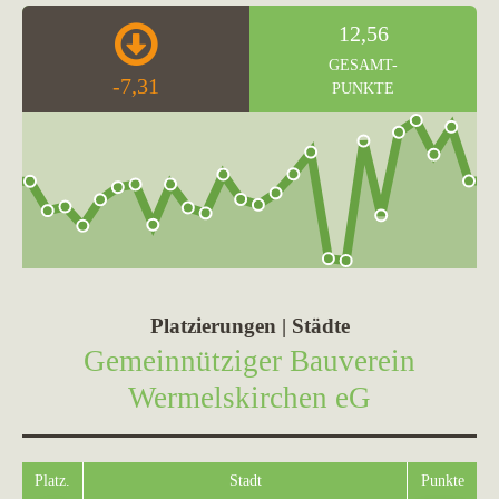
12,56
GESAMT-
-7,31
PUNKTE
Platzierungen | Städte
Gemeinnütziger Bauverein
Wermelskirchen eG
Platz.
Stadt
Punkte