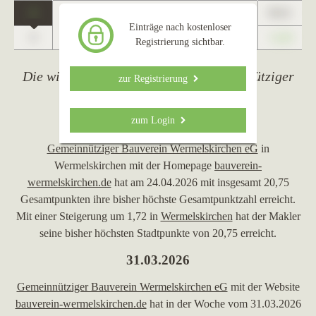
1
89,01
Wermelskirchen
Einträge nach kostenloser
0
+1,23
Registrierung sichtbar.
Die wichtigsten Ereignisse von Gemeinnütziger
zur Registrierung
Bauverein Wermelskirchen eG
24.04.2026
zum Login
Gemeinnütziger Bauverein Wermelskirchen eG
in
Wermelskirchen mit der Homepage
bauverein-
wermelskirchen.de
hat am 24.04.2026 mit insgesamt 20,75
Gesamtpunkten ihre bisher höchste Gesamtpunktzahl erreicht.
Mit einer Steigerung um 1,72 in
Wermelskirchen
hat der Makler
seine bisher höchsten Stadtpunkte von 20,75 erreicht.
31.03.2026
Gemeinnütziger Bauverein Wermelskirchen eG
mit der Website
bauverein-wermelskirchen.de
hat in der Woche vom 31.03.2026