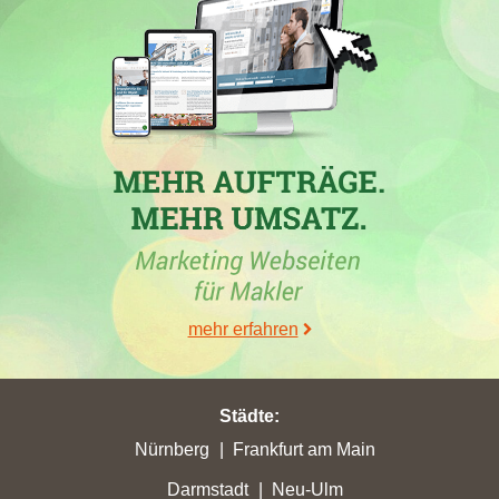
Wassenberg
mit nur 1,85 erreichten Stadtpunkten ihren höchsten
Punktverlust erlitten.
15.11.2022
Berkigt Immobilien
mit der Domain
berkigt.de
hat in der Woche
vom 15.11.2022 in
Wassenberg
ihre bisher beste Platzierung
erreicht. Hierbei ist die Immobilienfirma aus Wassenberg von
Platz 12 um 6 Plätze vorgerückt und befindet sich jetzt auf Rang
6. Folgende Maklerseiten wurden hierbei überholt:
dohmen-
immobilien.de
,
thoennissen-immobilien.de
,
bougie.de
,
wuf-
grundbesitz.de
,
iwf-consulting.de
und
hendricks-immobilien.de
.
Die Webseite hat mit de facto 9,3 Gesamtpunkten ihre bis jetzt
mehr erfahren
höchste Gesamtpunktzahl erklommen. Mit einem Zuwachs von
3,79 in
Wassenberg
hat das Maklerunternehmen seine bis jetzt
höchsten Stadtpunkte von 8,3 verbucht.
Städte
:
Nürnberg
Frankfurt am Main
Darmstadt
Neu-Ulm