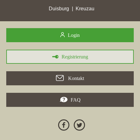
02.11.2022
Duisburg
Kreuzau
Berkigt Immobilien
in Wassenberg mit der Website
berkigt.de
hat am 02.11.2022 mit insgesamt 5,8 Gesamtpunkten ihre bisher
höchste Gesamtpunktzahl erreicht. Der Immobilienmakler hat
Login
desweiteren in
Wassenberg
mit einem Zugewinn von 0,17 seine
bis jetzt höchsten Stadtpunkte von 4,51 erreicht.
Registrierung
18.10.2022
In der Stadt
Wassenberg
hat die Immobilienfirma
Berkigt
Kontakt
Immobilien
mit der Homepage
berkigt.de
in der Woche vom
18.10.2022 mit einem Plus von 0,13 ihre bisher höchsten
Stadtpunkte erreicht.
FAQ
04.10.2022
In der Stadt
Wassenberg
hat die Firma
Berkigt Immobilien
mit
der Immobilienmaklerwebseite
berkigt.de
in der Woche vom
04.10.2022 mit einem Plus von 0,41 ihre bisher höchsten