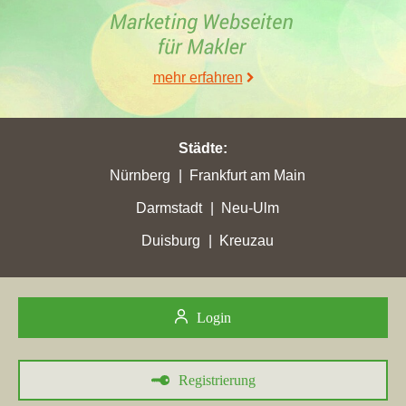
vorgerückt und befindet sich jetzt auf Position 8. Folgende
Maklerwebseiten wurden hierbei überholt:
immobilien-weiss.de
und
immobilienservice-crailsheim.de
. In der Stadt
Crailsheim
hat
mehr erfahren
der Makler mit einem Zugewinn von 2,78 seine zurzeit höchsten
Stadtpunkte von 20,52 verbucht. Die Maklerwebseite hat ihre
bis jetzt allerbeste Gesamtpunktzahl mit de facto 20,68
Städte
:
Gesamtpunkten als Ergebnis.
Nürnberg
Frankfurt am Main
Darmstadt
Neu-Ulm
Duisburg
Kreuzau
Login
01.12.2025
Registrierung
Baugenossenschaft Crailsheim eG
in Crailsheim mit der