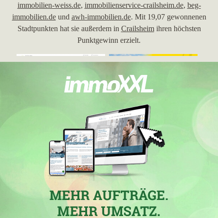
immobilien-weiss.de
,
immobilienservice-crailsheim.de
,
beg-
immobilien.de
und
awh-immobilien.de
. Mit 19,07 gewonnenen
Stadtpunkten hat sie außerdem in
Crailsheim
ihren höchsten
Punktgewinn erzielt.
05.01.2026
Baugenossenschaft Crailsheim eG
mit der Domain
bgcrailsheim.de
hat in der Woche vom 05.01.2026 in
Crailsheim
ihre bisher beste Platzierung erreicht. Hierbei ist die
Immobilienfirma aus Crailsheim von Platz 9 um 1 Position