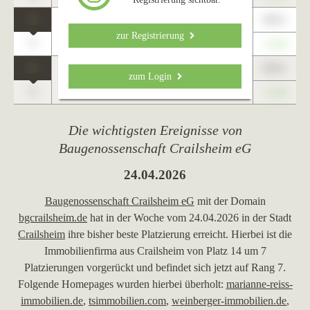
1
89,01
Altenmünster
zur Registrierung
0
+1,23
1
89,01
zum Login
Schwäbisch Hall
0
+1,23
Die wichtigsten Ereignisse von
Baugenossenschaft Crailsheim eG
24.04.2026
Baugenossenschaft Crailsheim eG
mit der Domain
bgcrailsheim.de
hat in der Woche vom 24.04.2026 in der Stadt
Crailsheim
ihre bisher beste Platzierung erreicht. Hierbei ist die
Immobilienfirma aus Crailsheim von Platz 14 um 7
Platzierungen vorgerückt und befindet sich jetzt auf Rang 7.
Folgende Homepages wurden hierbei überholt:
marianne-reiss-
immobilien.de
,
tsimmobilien.com
,
weinberger-immobilien.de
,