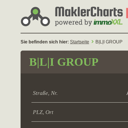
Sie befinden sich hier:
Startseite
B|L|I GROUP
B|L|I GROUP
Straße, Nr.
PLZ, Ort