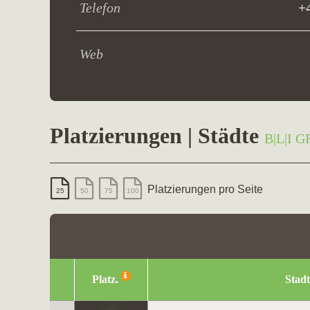
Telefon
+
Web
Platzierungen | Städte
B|L|I 
Platzierungen pro Seite
25
50
75
100
Platz.
Stadt