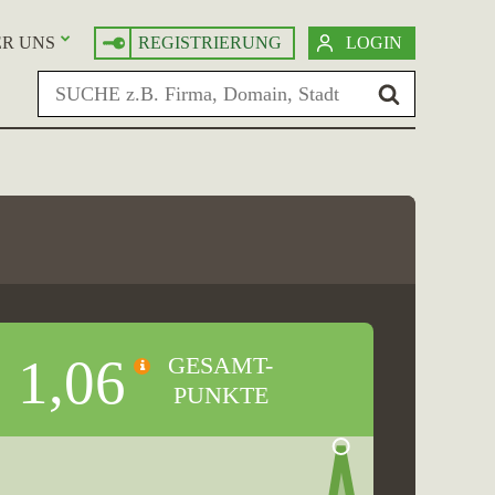
R UNS
REGISTRIERUNG
LOGIN
1,06
GESAMT-
PUNKTE