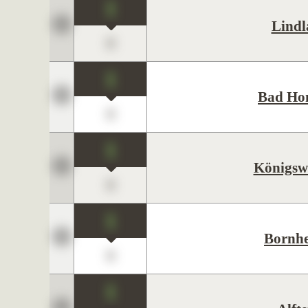
1
Lindl
0
1
Bad Ho
0
1
Königsw
0
1
Bornh
0
1