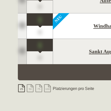
Alfte
0
1
Windha
0
1
Sankt Au
0
Platzierungen pro Seite
25
50
75
100