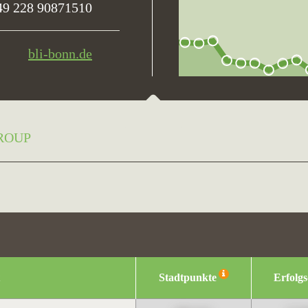
49 228 90871510
bli-bonn.de
GROUP
Stadtpunkte
Erfolg