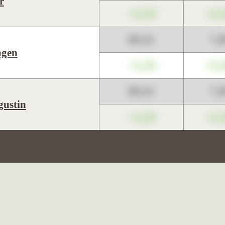
r
+1,23
+2,
89,01
7,
gen
+1,23
+2,
89,01
7,
gustin
+1,23
+2,