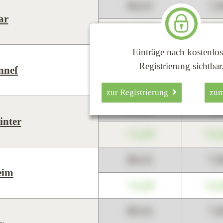
89,01
7,
ar
+1,23
+2,
Einträge nach kostenlos
89,01
7,
Registrierung sichtbar
nnef
+1,23
+2,
zur Registrierung
zu
89,01
7,
inter
+1,23
+2,
89,01
7,
eim
+1,23
+2,
89,01
7,