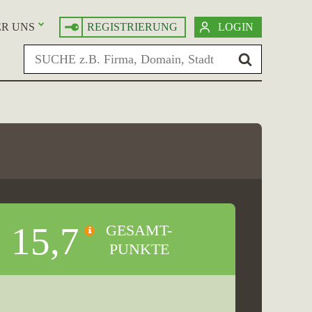
R UNS
REGISTRIERUNG
LOGIN
15,7
GESAMT-
PUNKTE