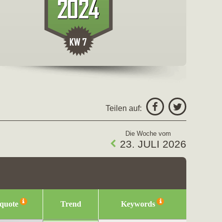
freigeben fü
Facebo
Teilen auf:
Twitter
Die Woche vom
23. JULI 2026
squote
Trend
Keywords