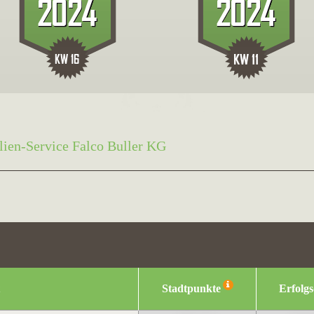
ien-Service Falco Buller KG
Stadtpunkte
Erfolg