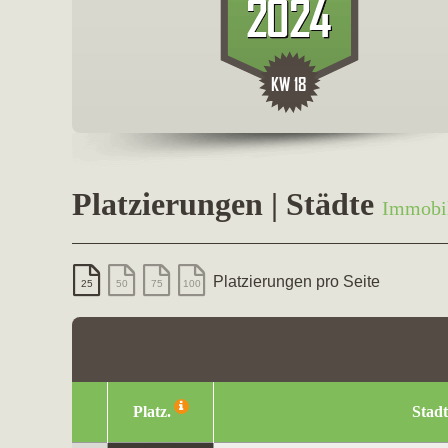
Platzierungen | Städte
Immobil
Platzierungen pro Seite
25
50
75
100
Platz.
Stadt