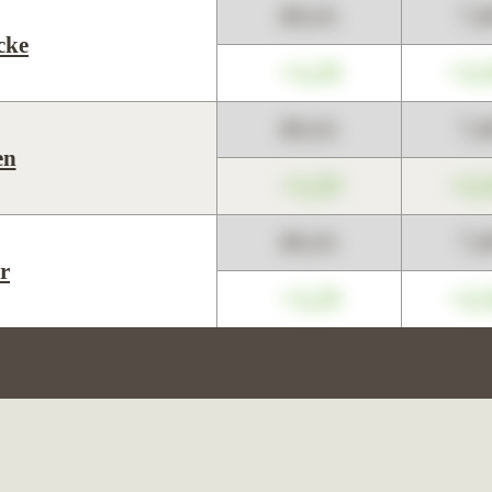
89,01
7,
cke
+1,23
+2,
89,01
7,
en
+1,23
+2,
89,01
7,
r
+1,23
+2,