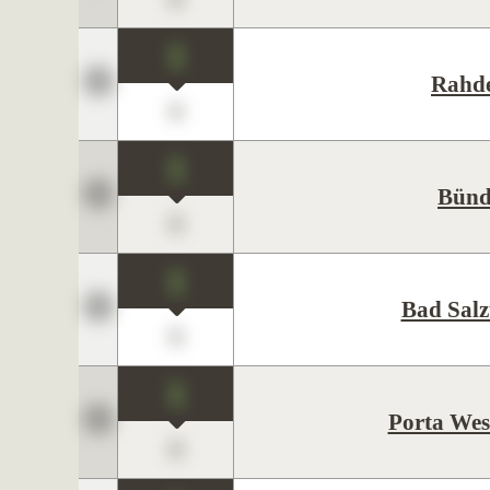
1
Rahd
0
1
Bünd
0
1
Bad Salz
0
1
Porta Wes
0