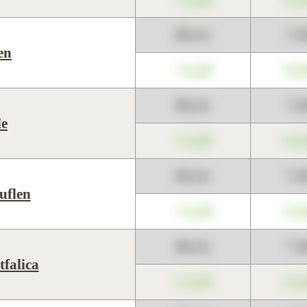
89,01
7,
en
+1,23
+2,
89,01
7,
e
+1,23
+2,
89,01
7,
uflen
+1,23
+2,
89,01
7,
tfalica
+1,23
+2,