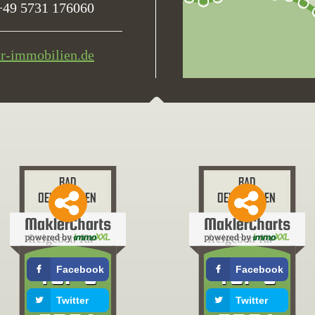
+49 5731 176060
er-immobilien.de
freigeben für
freigeben für
Facebook
Facebook
Twitter
Twitter