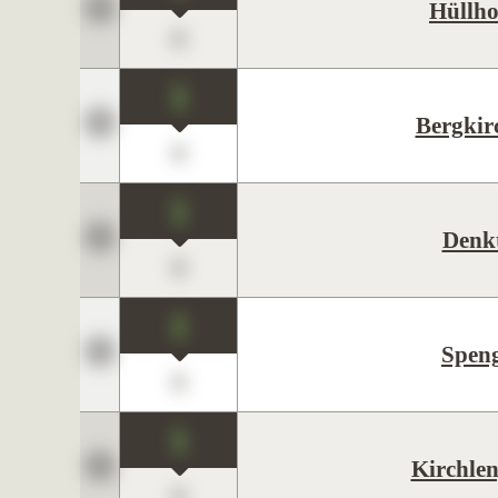
Hüllho
0
1
Bergkir
0
1
Denk
0
1
Spen
0
1
Kirchle
0