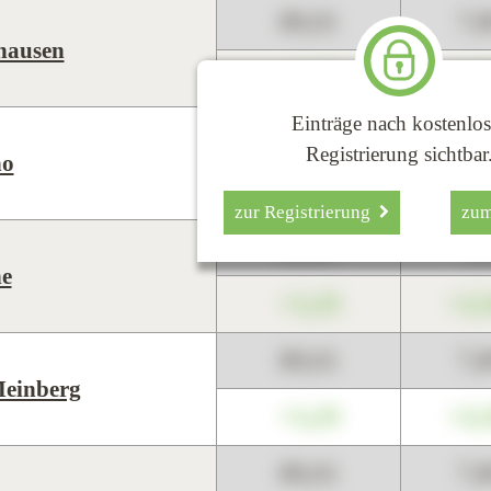
89,01
7,
hausen
+1,23
+2,
Einträge nach kostenlos
89,01
7,
Registrierung sichtbar
ho
+1,23
+2,
zur Registrierung
zu
89,01
7,
e
+1,23
+2,
89,01
7,
einberg
+1,23
+2,
89,01
7,