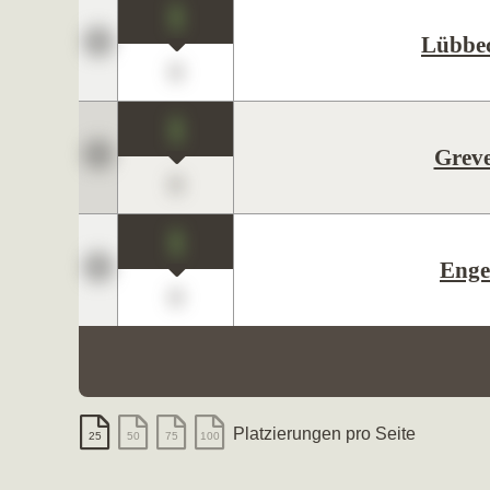
1
Lübbe
0
1
Grev
0
1
Enge
0
Platzierungen pro Seite
25
50
75
100