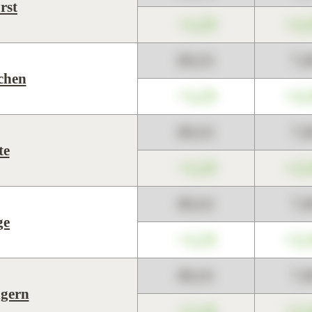
rst
+1,23
+2,
89,01
7,
chen
+1,23
+2,
89,01
7,
te
+1,23
+2,
89,01
7,
ge
+1,23
+2,
89,01
7,
ngern
+1,23
+2,