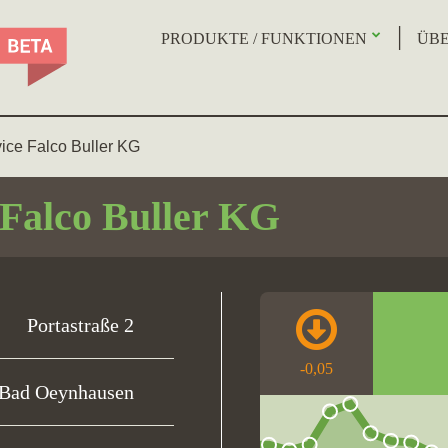
PRODUKTE / FUNKTIONEN
ÜBE
ice Falco Buller KG
 Falco Buller KG
Portastraße 2
-0,05
 Bad Oeynhausen