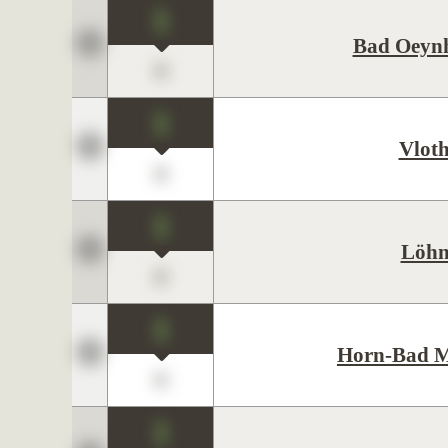
1
Bad Oeyn
0
1
Vlot
0
1
Löhn
0
1
Horn-Bad M
0
1