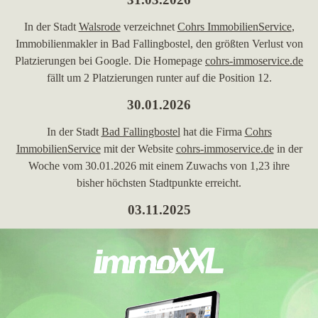
In der Stadt
Walsrode
verzeichnet
Cohrs ImmobilienService
,
Immobilienmakler in Bad Fallingbostel, den größten Verlust von
Platzierungen bei Google. Die Homepage
cohrs-immoservice.de
fällt um 2 Platzierungen runter auf die Position 12.
30.01.2026
In der Stadt
Bad Fallingbostel
hat die Firma
Cohrs
ImmobilienService
mit der Website
cohrs-immoservice.de
in der
Woche vom 30.01.2026 mit einem Zuwachs von 1,23 ihre
bisher höchsten Stadtpunkte erreicht.
03.11.2025
In
Bad Fallingbostel
hat die Immobilienmaklerfirma
Cohrs
ImmobilienService
mit der Maklerwebseite
cohrs-
immoservice.de
in der Woche vom 03.11.2025 mit einem Plus
von 5,81 ihre bisher höchsten Stadtpunkte erreicht.
28.04.2025