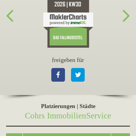
freigeben für
fr
Facebook
Twitter
Fa
Platzierungen | Städte
Cohrs ImmobilienService