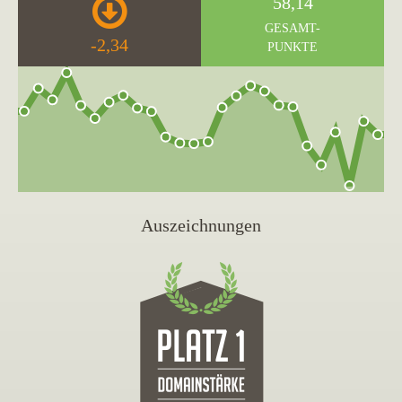
58,14
GESAMT-
-2,34
PUNKTE
Auszeichnungen