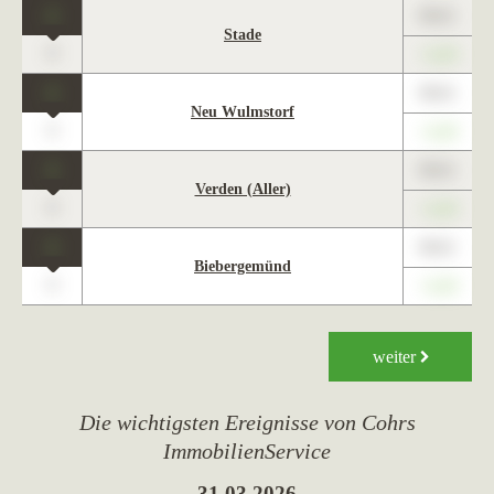
1
89,01
Stade
0
+1,23
1
89,01
Neu Wulmstorf
0
+1,23
1
89,01
Verden (Aller)
0
+1,23
1
89,01
Biebergemünd
0
+1,23
weiter
Die wichtigsten Ereignisse von Cohrs
ImmobilienService
31.03.2026