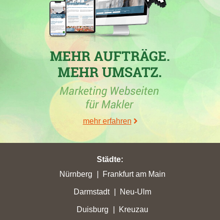
05.05.2023
www.fdobjektverwaltung.de
in mit der Maklerdomain
fdobjektverwaltung.de
hat am 05.05.2023 mit insgesamt 0,52
Gesamtpunkten ihre bisher höchste Gesamtpunktzahl erreicht.
mehr erfahren
Städte
:
Nürnberg
Frankfurt am Main
Darmstadt
Neu-Ulm
Duisburg
Kreuzau