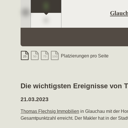
1
Glauc
0
Platzierungen pro Seite
25
50
75
100
Die wichtigsten Ereignisse von
21.03.2023
Thomas Flechsig Immobilien
in Glauchau mit der 
Gesamtpunktzahl erreicht. Der Makler hat in der Stad