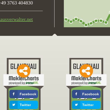
+49 3763 404830
hausverwalter.net
freigeben für
freigeben für
Facebook
Facebook
Twitter
Twitter