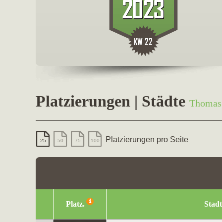
Platzierungen | Städte
Thomas 
Platzierungen pro Seite
25
50
75
100
Platz.
Stadt