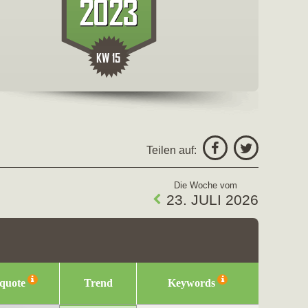
freigeben fü
Facebo
Teilen auf:
Twitter
Die Woche vom
23. JULI 2026
squote
Trend
Keywords