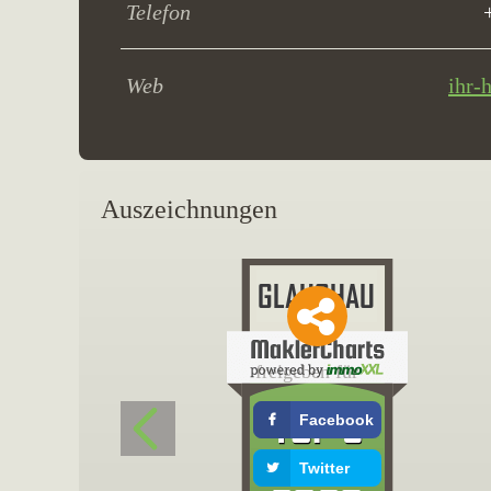
Telefon
Web
ihr-
Auszeichnungen
freigeben für
Facebook
Twitter