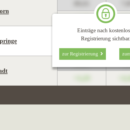
89,01
7,
orn
+1,23
+2,
Einträge nach kostenlos
89,01
7,
Registrierung sichtbar
pringe
+1,23
+2,
zur Registrierung
zu
89,01
7,
adt
+1,23
+2,