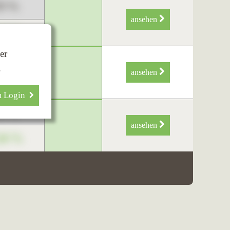
89 %
ansehen
34 %
er
89 %
.
ansehen
34 %
m Login
89 %
ansehen
34 %