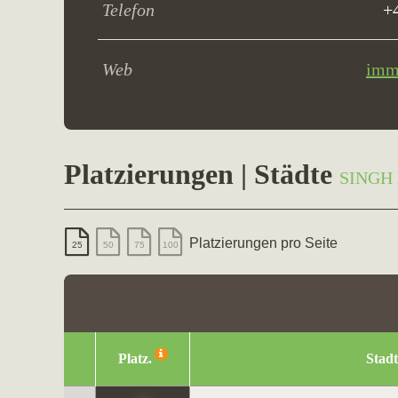
Telefon
+
Web
immo
Platzierungen | Städte
SINGH 
Platzierungen pro Seite
25
50
75
100
Platz.
Stadt