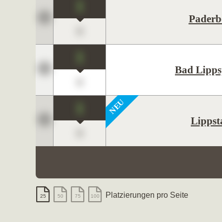
1
Paderb
0
1
Bad Lipps
0
1
Lippst
0
Platzierungen pro Seite
25
50
75
100