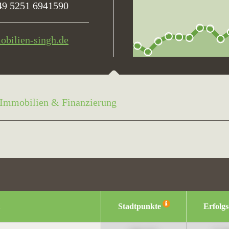
49 5251 6941590
bilien-singh.de
Immobilien & Finanzierung
Stadtpunkte
Erfolg