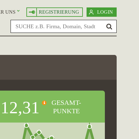
R UNS
REGISTRIERUNG
LOGIN
12,31
GESAMT-
PUNKTE