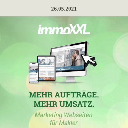
26.05.2021
Immobilien Weintuch
, Makler aus Castrop-Rauxel, mit der
Immobilienmaklerwebseite
immobilien-weintuch.de
hat in den
Wochen vom 11.05.2021 bis 26.05.2021 in
Castrop-Rauxel
mit
43,24 erreichten Stadtpunkten ihren höchsten Punktgewinn
erzielt. Darüber hinaus hat die Maklerfirma in
Castrop-Rauxel
mit einem Zuwachs von 35,6 ihre bis jetzt höchsten Stadtpunkte
von 43,24 gewonnen.
15.07.2019
Immobilien Weintuch
mit der Domain
immobilien-weintuch.de
hat in der Woche vom 15.07.2019 in
Waltrop
ihre bisher beste
Platzierung erreicht. Hierbei ist das Unternehmen aus Castrop-
Rauxel von Platz 25 um 5 Plätze vorgerückt und befindet sich
jetzt auf Position 20. Folgende Immobilienmaklerwebseiten
wurden hierbei überholt:
cb-immoconsult.de
,
easymakler.de
,
mein-makler-bochum.de
,
mein-immobilienmakler.de
und
kavak-