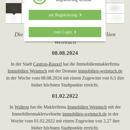
1
89,01
Datteln
zur Registrierung
0
+1,23
zum Login
Die wichtigsten Ereignisse von Immobilien
Weintuch
08.08.2024
In der Stadt
Castrop-Rauxel
hat die Immobilienmaklerfirma
Immobilien Weintuch
mit der Domain
immobilien-weintuch.de
in der Woche vom 08.08.2024 mit einem Zugewinn von 6,5 ihre
bisher höchsten Stadtpunkte erreicht.
01.02.2022
In
Waltrop
hat die Maklerfirma
Immobilien Weintuch
mit der
Immobilienmaklerwebseite
immobilien-weintuch.de
in der
Woche vom 01.02.2022 mit einem Zugewinn von 2,27 ihre
bisher höchsten Stadtpunkte erreicht.