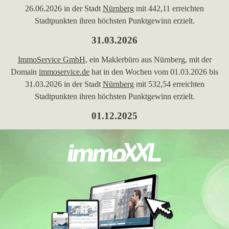
26.06.2026 in der Stadt
Nürnberg
mit 442,11 erreichten
Stadtpunkten ihren höchsten Punktgewinn erzielt.
31.03.2026
ImmoService GmbH
, ein Maklerbüro aus Nürnberg, mit der
Domain
immoservice.de
hat in den Wochen vom 01.03.2026 bis
31.03.2026 in der Stadt
Nürnberg
mit 532,54 erreichten
Stadtpunkten ihren höchsten Punktgewinn erzielt.
01.12.2025
ImmoService GmbH
mit der Homepage
immoservice.de
hat in
der Woche vom 01.12.2025 in
Nürnberg
ihre bisher beste
Platzierung erreicht. Hierbei ist das Unternehmen aus Nürnberg
von Platz 10 um 2 Platzierungen vorgerückt und befindet sich
jetzt auf Position 8. Folgende Maklerwebseiten wurden hierbei
überholt:
wbg.nuernberg.de
und
vr.de
. Die Maklerwebseite hat
mit effektiv 561,8 Gesamtpunkten ihre zurzeit höchste
Gesamtpunktzahl erklommen. Darüber hinaus hat das