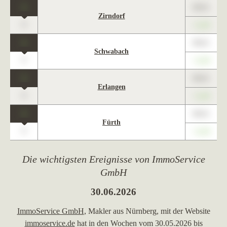
1
89,01
Zirndorf
0
+1,23
1
89,01
Schwabach
0
+1,23
1
89,01
Erlangen
0
+1,23
1
89,01
Fürth
0
+1,23
Die wichtigsten Ereignisse von ImmoService
GmbH
30.06.2026
ImmoService GmbH
, Makler aus Nürnberg, mit der Website
immoservice.de
hat in den Wochen vom 30.05.2026 bis