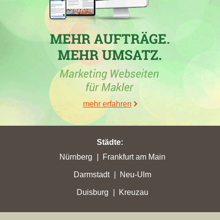
Maklerunternehmen in
Nürnberg
mit einem Zuwachs von
109,65 seine bisher höchsten Stadtpunkte von 559,17
gewonnen.
03.11.2025
ImmoService GmbH
in Nürnberg mit der
Immobilienmaklerwebseite
immoservice.de
hat am 03.11.2025
mehr erfahren
mit insgesamt 452,62 Gesamtpunkten ihre bisher höchste
Gesamtpunktzahl erreicht. Der Makler hat in
Nürnberg
mit
einem Zugewinn von 102,88 seine bis jetzt höchsten
Städte
:
Stadtpunkte von 449,52 erreicht.
Nürnberg
Frankfurt am Main
10.09.2025
Darmstadt
Neu-Ulm
ImmoService GmbH
in Nürnberg mit der Website
Duisburg
Kreuzau
immoservice.de
hat am 10.09.2025 mit insgesamt 349,31
Gesamtpunkten ihre bisher höchste Gesamtpunktzahl erreicht. In