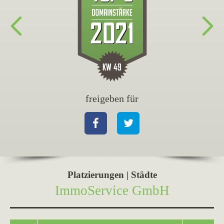
freigeben für
fr
Facebook
Twitter
Fa
Platzierungen | Städte
ImmoService GmbH