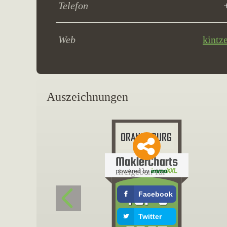
Telefon
Web
kintz
Auszeichnungen
freigeben für
Facebook
Twitter