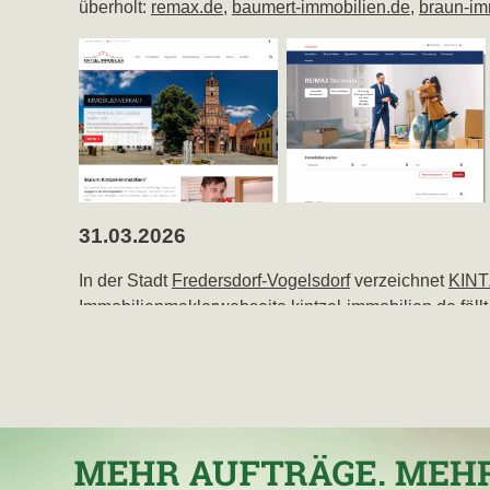
überholt:
remax.de
,
baumert-immobilien.de
,
braun-i
31.03.2026
In der Stadt
Fredersdorf-Vogelsdorf
verzeichnet
KINT
Immobilienmaklerwebseite
kintzel-immobilien.de
fäll
01.03.2026
KINTZEL-IMMOBILIEN
, Makler in Oranienburg, mit 
erreichten Stadtpunkten ihren höchsten Punktverlust e
28.01.2025