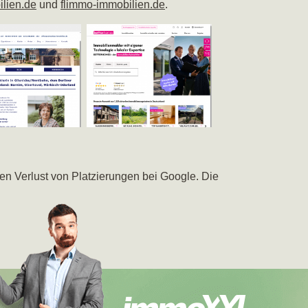
lien.de
und
flimmo-immobilien.de
.
en Verlust von Platzierungen bei Google. Die
2026 bis 01.03.2026 in
Oranienburg
mit nur 5,18