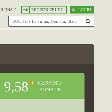
R UNS
REGISTRIERUNG
LOGIN
9,58
GESAMT-
PUNKTE