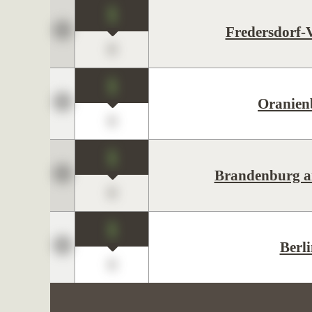
1
Fredersdorf-
0
1
Oranien
0
1
Brandenburg a
0
1
Berl
0