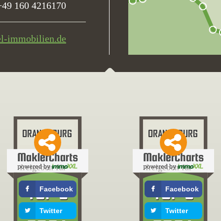
+49 160 4216170
el-immobilien.de
freigeben für
freigeben für
Facebook
Facebook
Twitter
Twitter