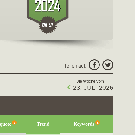
freigeben fü
Facebo
Teilen auf:
Twitter
Die Woche vom
23. JULI 2026
squote
Trend
Keywords