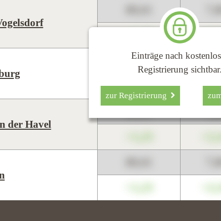
89,01
7,
Vogelsdorf
+1,23
+2,
Einträge nach kostenlos
89,01
7,
Registrierung sichtbar
burg
+1,23
+2,
zur Registrierung
zu
89,01
7,
n der Havel
+1,23
+2,
89,01
7,
in
+1,23
+2,