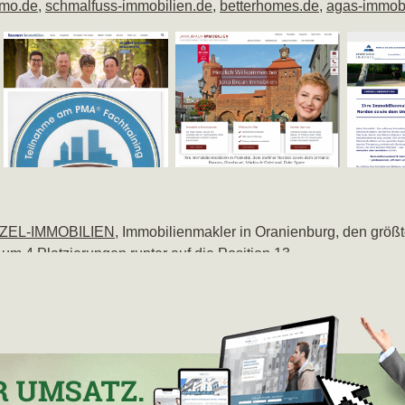
mmo.de
,
schmalfuss-immobilien.de
,
betterhomes.de
,
agas-immobi
ZEL-IMMOBILIEN
, Immobilienmakler in Oranienburg, den größt
t um 4 Platzierungen runter auf die Position 13.
der Website
kintzel-immobilien.de
hat in den Wochen vom 30.01.
rlitten.