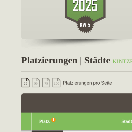
Platzierungen | Städte
KINTZ
Platzierungen pro Seite
25
50
75
100
Platz.
Stadt