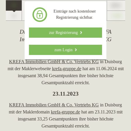
1
89,01
Moers
Einträge nach kostenloser
0
+1,23
Registrierung sichtbar.
Die wichtigsten Ereignisse von KREFA
zur Registrierung
Immobilien GmbH & Co. Vertriebs KG
11.06.2024
zum Login
KREFA Immobilien GmbH & Co. Vertriebs KG
in Duisburg
mit der Maklerwebseite
krefa-gruppe.de
hat am 11.06.2024 mit
insgesamt 38,94 Gesamtpunkten ihre bisher höchste
Gesamtpunktzahl erreicht.
23.11.2023
KREFA Immobilien GmbH & Co. Vertriebs KG
in Duisburg
mit der Maklerdomain
krefa-gruppe.de
hat am 23.11.2023 mit
insgesamt 33,25 Gesamtpunkten ihre bisher höchste
Gesamtpunktzahl erreicht.