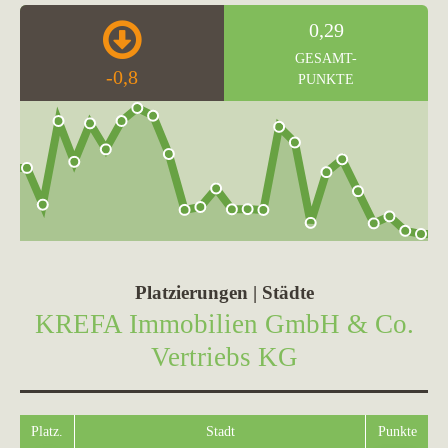
0,29
GESAMT-
-0,8
PUNKTE
Platzierungen | Städte
KREFA Immobilien GmbH & Co.
Vertriebs KG
Platz.
Stadt
Punkte