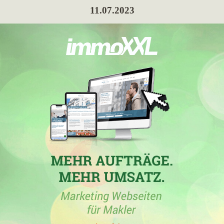
11.07.2023
KREFA Immobilien GmbH & Co. Vertriebs KG
in Duisburg
mit der Homepage
krefa-gruppe.de
hat am 11.07.2023 mit
insgesamt 31,02 Gesamtpunkten ihre bisher höchste
Gesamtpunktzahl erreicht.
05.04.2023
KREFA Immobilien GmbH & Co. Vertriebs KG
in Duisburg
mit der Domain
krefa-gruppe.de
hat am 05.04.2023 mit
insgesamt 27,55 Gesamtpunkten ihre bisher höchste
Gesamtpunktzahl erreicht.
07.03.2023
KREFA Immobilien GmbH & Co. Vertriebs KG
in Duisburg
mit der Homepage
krefa-gruppe.de
hat am 07.03.2023 mit
insgesamt 14,9 Gesamtpunkten ihre bisher höchste
Gesamtpunktzahl erreicht.