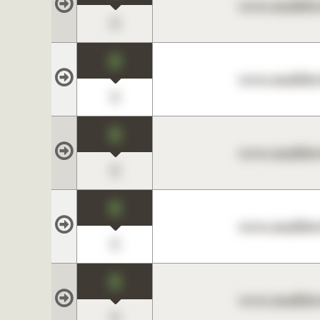
www.maklerc
0
0
www.maklerc
0
0
www.maklerc
0
0
www.maklerc
0
0
www.maklerc
0