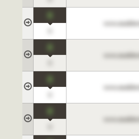
0
www.maklerc
0
0
www.maklerc
0
0
www.maklerc
0
0
www.maklerc
0