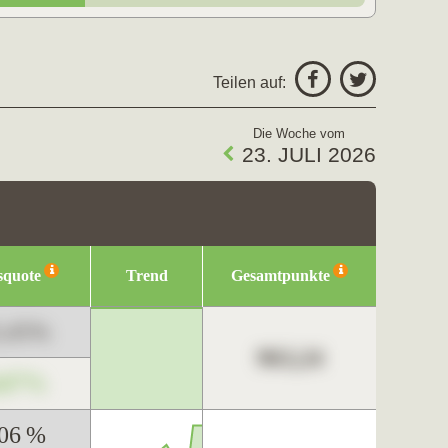
Teilen auf:
Die Woche vom
23. JULI 2026
squote
Trend
Gesamtpunkte
3,45%
963,24
,67%
,06 %