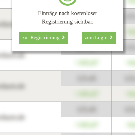
+345,67
+0
Einträge nach kostenloser
123,45
12
Registrierung sichtbar.
harts.de
+345,67
+0
zur Registrierung
zum Login
123,45
12
harts.de
+345,67
+0
123,45
12
harts.de
+345,67
+0
123,45
12
harts.de
+345,67
+0