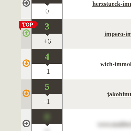
herzstueck-im
0
3
impero-i
+6
4
wich-immob
-1
5
jakobim
-1
0
www.maklerc