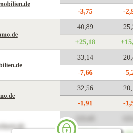
mobilien.de
-3,75
-2
40,89
25
mmo.de
+25,18
+15
33,14
20
ilien.de
-7,66
-5
32,56
20
mo.de
-1,91
-1
123,45
12
harts.de