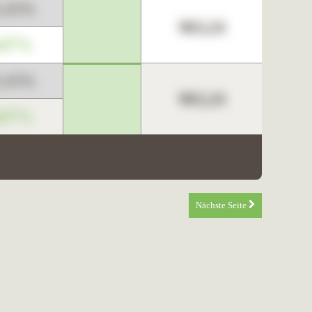
3,45%
963,24
,67%
3,45%
963,24
,67%
Nächste Seite