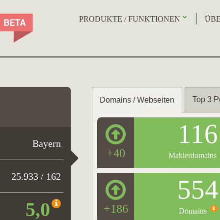
PRODUKTE / FUNKTIONEN
ÜBE
Top 3 P
Domains / Webseiten
116
Bayern
+40
Maklerdomains
25.933 / 162
554
5,0
+186
Domains