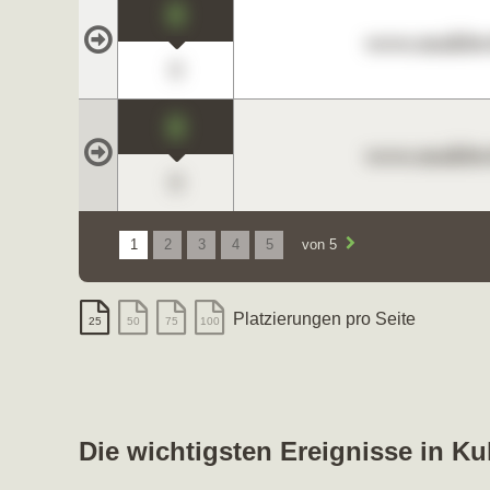
0
www.maklerc
0
0
www.maklerc
0
1
2
3
4
5
von 5
Platzierungen pro Seite
25
50
75
100
Die wichtigsten Ereignisse in K