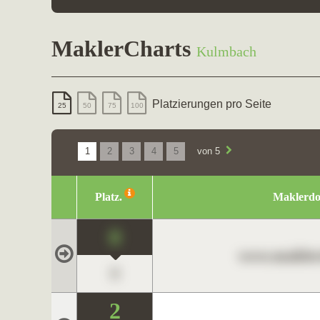
MaklerCharts
Kulmbach
Platzierungen pro Seite
25
50
75
100
1
2
3
4
5
von 5
Platz.
Maklerd
0
www.maklerc
0
2