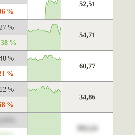
52,51
,96 %
,27 %
54,71
,38 %
,48 %
60,77
,21 %
,12 %
34,86
,58 %
3,45%
963,24