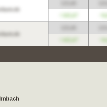
123,45
12
harts.de
+345,67
+0
123,45
12
harts.de
+345,67
+0
ulmbach