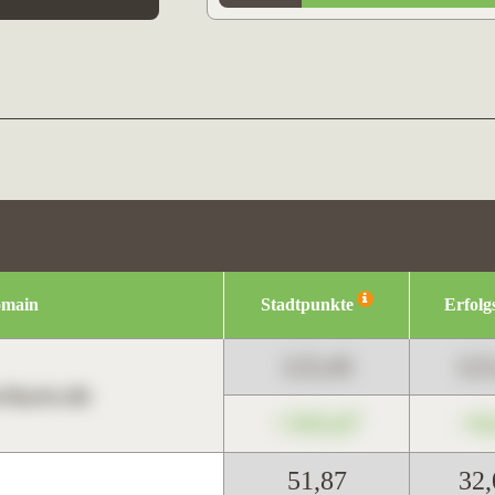
omain
Stadtpunkte
Erfolg
123,45
12
harts.de
+345,67
+0
51,87
32