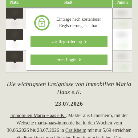
Platz.
Stadt
Punkte
1
89,01
Crailsheim
Einträge nach kostenloser
0
+1,23
Registrierung sichtbar.
1
89,01
Neustrelitz
zur Registrierung
0
+1,23
1
89,01
zum Login
Altenmünster
0
+1,23
Die wichtigsten Ereignisse von Immobilien Maria
Haas e.K.
23.07.2026
Immobilien Maria Haas e.K.
, Makler aus Crailsheim, mit der
Webseite
maria-haas-immo.de
hat in den Wochen vom
30.06.2026 bis 23.07.2026 in
Crailsheim
mit nur 5,69 erreichten
Stadtpunkten ihren höchsten Punktverlust erlitten. Das