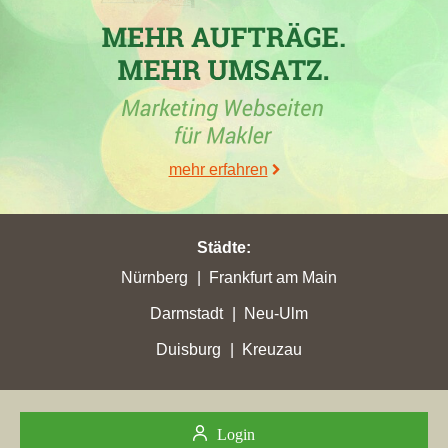
Inhaber der Webseite
maria-haas-immo.de
, ist in der Woche vom
26.03.2024 in
Crailsheim
in die TOP 5 gekommen.
06.02.2024
Immobilien Maria Haas e.K.
mit der Maklerwebseite
maria-
haas-immo.de
hat in der Woche vom 06.02.2024 in
Crailsheim
ihre bisher beste Platzierung erreicht. Hierbei ist die
mehr erfahren
Immobilienfirma aus Crailsheim von Platz 3 um 1 Platz
vorgerückt und befindet sich jetzt auf Rang 2. Folgende
Maklerwebseite wurde hierbei überholt:
marianne-reiss-
Städte
:
immobilien.de
.
Nürnberg
Frankfurt am Main
Darmstadt
Neu-Ulm
25.01.2024
Duisburg
Kreuzau
Immobilien Maria Haas e.K.
, ein Maklerbüro aus Crailsheim
und Inhaber der Homepage
maria-haas-immo.de
, ist in der
Woche vom 25.01.2024 in
Crailsheim
in die TOP 5 gekommen.
Login