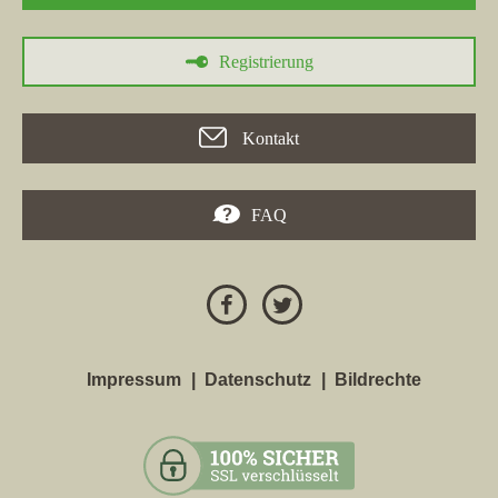
20.12.2023
Immobilien Maria Haas e.K.
, ein Maklerbüro in Crailsheim und
Registrierung
Inhaber der Homepage
maria-haas-immo.de
, ist in der Woche
vom 20.12.2023 in der Stadt
Crailsheim
in die TOP 5
gekommen.
Kontakt
19.09.2023
Immobilien Maria Haas e.K.
, ein Maklerbüro aus Crailsheim
FAQ
und Inhaber der Homepage
maria-haas-immo.de
, ist in der
Woche vom 19.09.2023 in
Crailsheim
in die TOP 5 gekommen.
10.01.2023
In der Stadt
Crailsheim
verzeichnet
Immobilien Maria Haas
e.K.
, Immobilienmakler in Crailsheim, den größten Verlust von
Impressum
Datenschutz
Bildrechte
Platzierungen bei Google. Die Website
maria-haas-immo.de
fällt
um 7 Platzierungen runter auf die Position 18.
29.11.2022