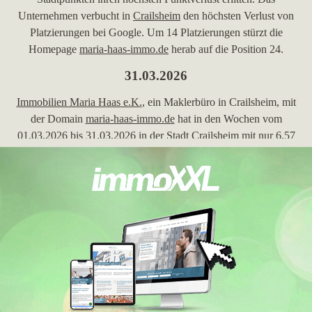
Unternehmen verbucht in
Crailsheim
den höchsten Verlust von
Platzierungen bei Google. Um 14 Platzierungen stürzt die
Homepage
maria-haas-immo.de
herab auf die Position 24.
31.03.2026
Immobilien Maria Haas e.K.
, ein Maklerbüro in Crailsheim, mit
der Domain
maria-haas-immo.de
hat in den Wochen vom
01.03.2026 bis 31.03.2026 in der Stadt
Crailsheim
mit nur 6,57
erreichten Stadtpunkten ihren höchsten Punktverlust erlitten.
07.10.2024
Immobilien Maria Haas e.K.
, Makler in Crailsheim, mit der
Homepage
maria-haas-immo.de
hat in den Wochen vom
24.09.2024 bis 07.10.2024 in
Crailsheim
mit nur 10 erreichten
Stadtpunkten ihren höchsten Punktverlust erlitten.
26.03.2024
Immobilien Maria Haas e.K.
, ein Maklerbüro in Crailsheim und