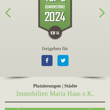
freigeben für
fr
Facebook
Twitter
Fa
Platzierungen | Städte
Immobilien Maria Haas e.K.