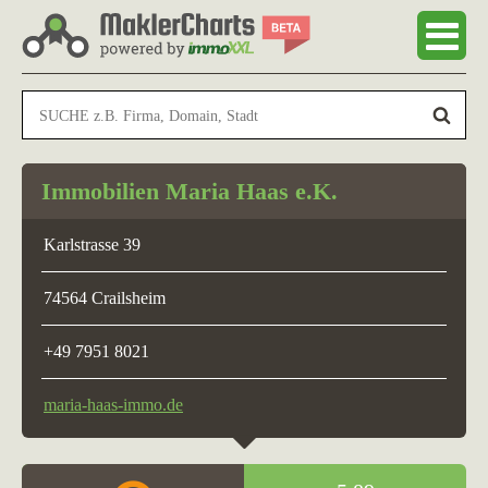
Immobilien Maria Haas e.K.
Karlstrasse 39
74564 Crailsheim
+49 7951 8021
maria-haas-immo.de