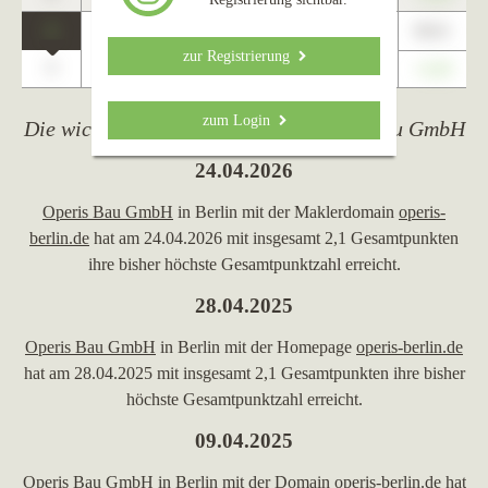
1
89,01
Teltow
zur Registrierung
0
+1,23
zum Login
Die wichtigsten Ereignisse von Operis Bau GmbH
24.04.2026
Operis Bau GmbH
in Berlin mit der Maklerdomain
operis-
berlin.de
hat am 24.04.2026 mit insgesamt 2,1 Gesamtpunkten
ihre bisher höchste Gesamtpunktzahl erreicht.
28.04.2025
Operis Bau GmbH
in Berlin mit der Homepage
operis-berlin.de
hat am 28.04.2025 mit insgesamt 2,1 Gesamtpunkten ihre bisher
höchste Gesamtpunktzahl erreicht.
09.04.2025
Operis Bau GmbH
in Berlin mit der Domain
operis-berlin.de
hat