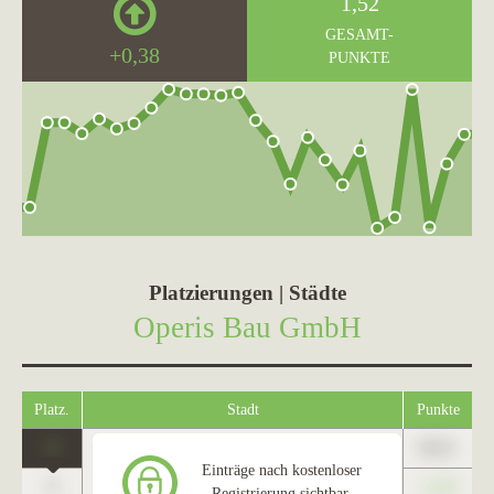
1,52
GESAMT-
+0,38
PUNKTE
Platzierungen | Städte
Operis Bau GmbH
Platz.
Stadt
Punkte
1
89,01
Blankenfelde-Mahlow
Einträge nach kostenloser
0
+1,23
Registrierung sichtbar.