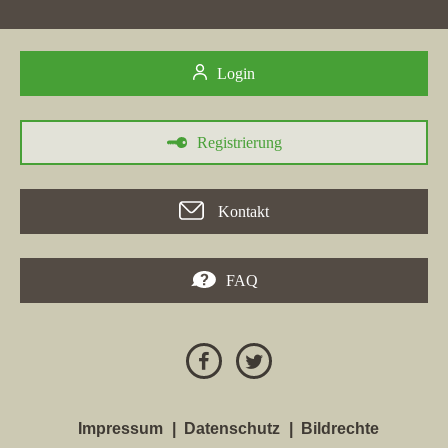
Platz 23 um 4 Platzierungen vorgerückt und befindet sich jetzt
auf Platz 19. Folgende Immobilienmaklerwebseiten wurden
hierbei überholt:
immobilienmax24.de
,
ls-immobilienteam.de
,
Login
homeday.de
,
immobilien-baxmeyer.de
und
dreikant-immo.de
. In
Edewecht
hat das Maklerbüro mit einem Zugewinn von 0,21
seine bislang höchsten Stadtpunkte von 2,31 erreicht.
Registrierung
Kontakt
FAQ
04.10.2022
In der Stadt
Norden
hat die Immobilienfirma
AW
Impressum
Datenschutz
Bildrechte
Auktionatorenbüro Wallow, Inh. Johannes Wallow
mit der