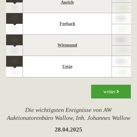
Aurich
0
+1,23
1
89,01
Forbach
0
+1,23
1
89,01
Wittmund
0
+1,23
1
89,01
Uetze
0
+1,23
weiter
Die wichtigsten Ereignisse von AW
Auktionatorenbüro Wallow, Inh. Johannes Wallow
28.04.2025