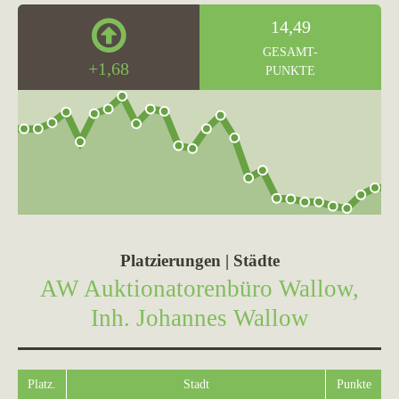
14,49
GESAMT-
+1,68
PUNKTE
Platzierungen | Städte
AW Auktionatorenbüro Wallow,
Inh. Johannes Wallow
Platz.
Stadt
Punkte