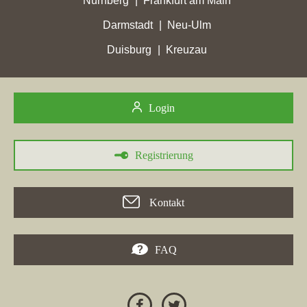
Nürnberg
Frankfurt am Main
erreicht.
Darmstadt
Neu-Ulm
01.12.2025
Duisburg
Kreuzau
Weyel-Immobilien
, Makler aus Bochum und Inhaber der
Webseite
weyel-immobilien.de
, ist in der Woche vom
01.12.2025 in
Bochum
in die TOP 5 gekommen.
Login
26.08.2025
In
Bochum
hat die Immobilienfirma
Weyel-Immobilien
mit der
Registrierung
Maklerwebseite
weyel-immobilien.de
in der Woche vom
26.08.2025 mit einem Zugewinn von 80,8 ihre bisher höchsten
Stadtpunkte erreicht.
Kontakt
21.05.2025
Weyel-Immobilien
mit der Maklerwebseite
weyel-immobilien.de
FAQ
hat in der Woche vom 21.05.2025 in
Bochum
ihre bisher beste
Platzierung erreicht. Hierbei ist das Unternehmen aus Bochum
von Platz 3 um 1 Rang vorgerückt und befindet sich jetzt auf