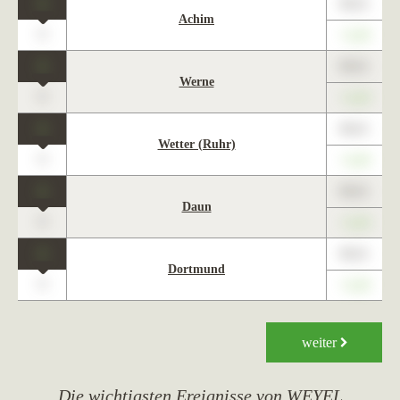
1
89,01
Achim
0
+1,23
1
89,01
Werne
0
+1,23
1
89,01
Wetter (Ruhr)
0
+1,23
1
89,01
Daun
0
+1,23
1
89,01
Dortmund
0
+1,23
weiter
Die wichtigsten Ereignisse von WEYEL