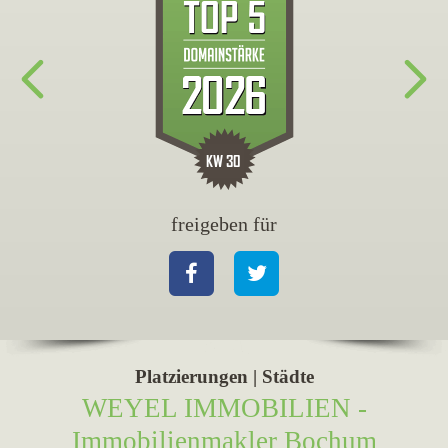
freigeben für
fr
Facebook
Twitter
Fa
Platzierungen | Städte
WEYEL IMMOBILIEN -
Immobilienmakler Bochum