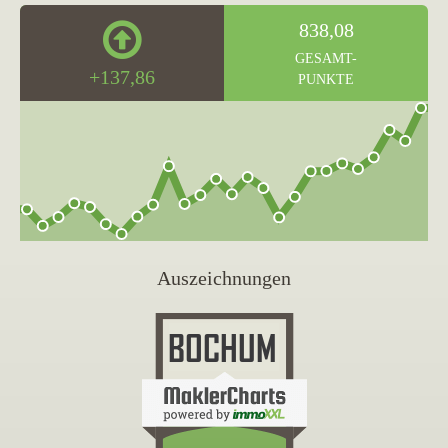
838,08
GESAMT-
+137,86
PUNKTE
Auszeichnungen