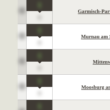
1
Garmisch-Par
0
1
Murnau am S
0
1
Mitten
0
1
Moosburg an
0
1