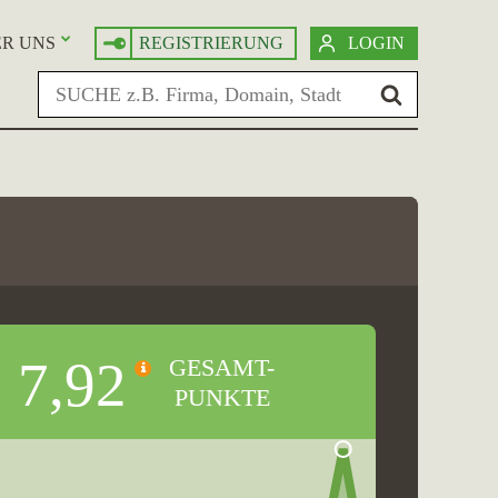
R UNS
REGISTRIERUNG
LOGIN
7,92
GESAMT-
PUNKTE