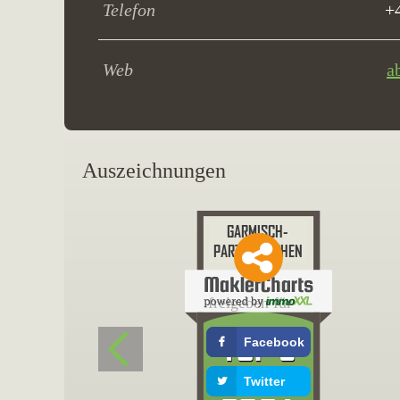
Telefon
+
Web
a
Auszeichnungen
freigeben für
Facebook
Twitter