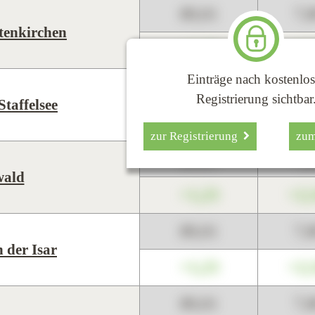
89,01
7,
tenkirchen
+1,23
+2,
Einträge nach kostenlos
89,01
7,
Registrierung sichtbar
taffelsee
+1,23
+2,
zur Registrierung
zu
89,01
7,
wald
+1,23
+2,
89,01
7,
 der Isar
+1,23
+2,
89,01
7,