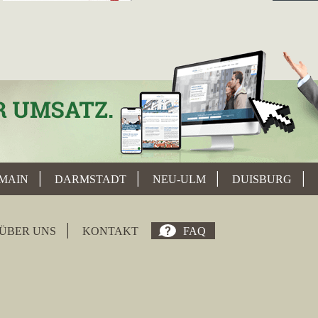
o-oberland.de
hat in der Woche vom 07.01.2025 in
Murnau am S
enkirchen von Platz 15 um 3 Ränge vorgerückt und befindet sic
o-penzberg.de
,
gschwender-immobilien.de
,
betterhomes.de
,
im
nkte von 2,38 hat der Makler mit einer Steigerung um 0,65 in
Mu
MAIN
DARMSTADT
NEU-ULM
DUISBURG
ÜBER UNS
KONTAKT
FAQ
mmobilien Oberland
mit der Website
abaco-oberland.de
in der 