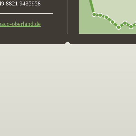
49 8821 9435958
baco-oberland.de