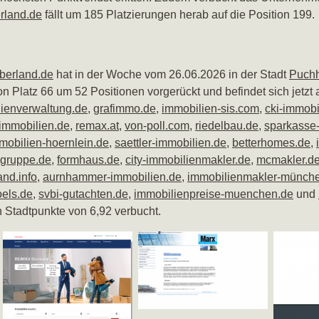
rland.de
fällt um 185 Platzierungen herab auf die Position 199.
berland.de
hat in der Woche vom 26.06.2026 in der Stadt
Puch
 Platz 66 um 52 Positionen vorgerückt und befindet sich jetzt
ienverwaltung.de
,
grafimmo.de
,
immobilien-sis.com
,
cki-immobi
immobilien.de
,
remax.at
,
von-poll.com
,
riedelbau.de
,
sparkasse-
mobilien-hoernlein.de
,
saettler-immobilien.de
,
betterhomes.de
,
ngruppe.de
,
formhaus.de
,
city-immobilienmakler.de
,
mcmakler.d
nd.info
,
aurnhammer-immobilien.de
,
immobilienmakler-münche
oels.de
,
svbi-gutachten.de
,
immobilienpreise-muenchen.de
und
n Stadtpunkte von 6,92 verbucht.