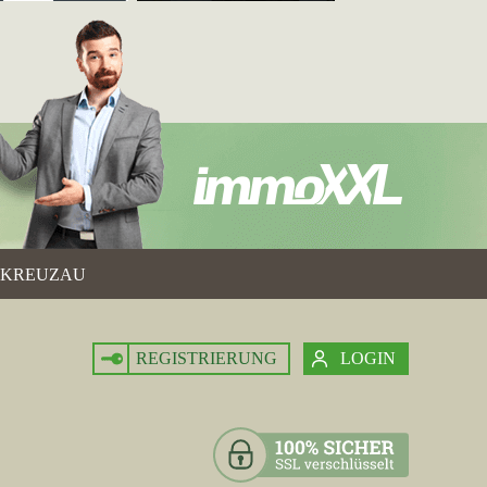
taffelsee
ihre bisher beste Platzierung erreicht.
h jetzt auf Position 12. Folgende
mobilien-franz-kilian.de
und
city-
rnau am Staffelsee
gewonnen.
KREUZAU
REGISTRIERUNG
LOGIN
Woche vom 16.12.2024 mit einem Zugewinn von 0,05