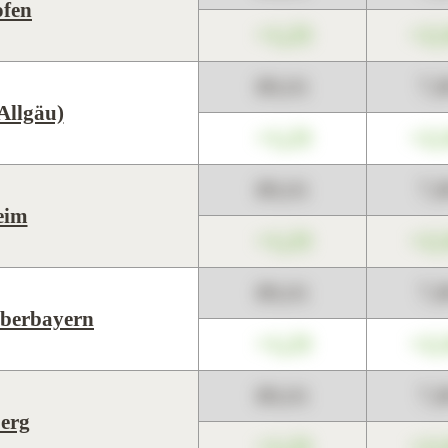
ofen
+1,23
+2,
89,01
7,
Allgäu)
+1,23
+2,
89,01
7,
eim
+1,23
+2,
89,01
7,
Oberbayern
+1,23
+2,
89,01
7,
erg
+1,23
+2,