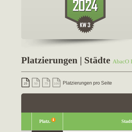
Platzierungen | Städte
AbacO 
Platzierungen pro Seite
25
50
75
100
Platz.
Stadt