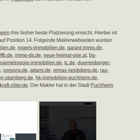
heim
ihre bisher beste Platzierung erreicht. Hierbei ist
 auf Position 14. Folgende Maklerwebseiten wurden
lien.de
,
rogers-immobilien.de
,
garant-immo.de
,
ffb.de
,
immo-ds.de
,
neue-heimat-ooe.at
,
bg-
isarmetropole-immobilien.de
,
tc.de
,
duerrenberger-
e
,
vonovia.de
,
adami.de
,
remax-landsberg.de
,
rau-
n-starnberg.de
,
hk-immobilien-puchheim.de
,
kraft-ziller.de
. Der Makler hat in der Stadt
Puchheim