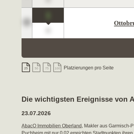
1
Ottobr
0
Platzierungen pro Seite
25
50
75
100
Die wichtigsten Ereignisse von
23.07.2026
AbacO Immobilien Oberland
, Makler aus Garmisch-P
Puchheim
mit nur 0,02 erreichten Stadtpunkten ihre