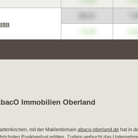
89,01
7,
unn
+1,23
+2,
 AbacO Immobilien Oberland
artenkirchen, mit der Maklerdomain
abaco-oberland.de
hat in d
n höchsten Punktverlust erlitten. Zudem verbucht das Unternehm