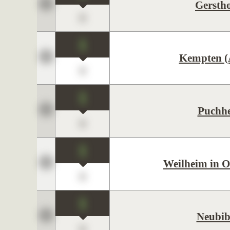
Gersth
0
1
Kempten (
0
1
Puchh
0
1
Weilheim in 
0
1
Neubib
0