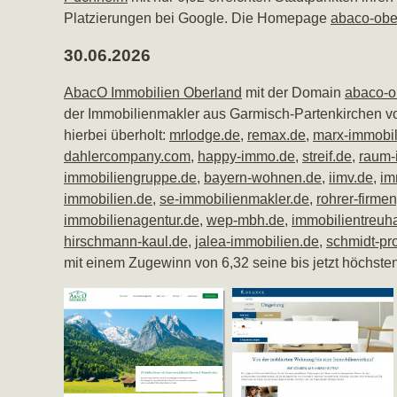
Platzierungen bei Google. Die Homepage
abaco-obe
30.06.2026
AbacO Immobilien Oberland
mit der Domain
abaco-o
der Immobilienmakler aus Garmisch-Partenkirchen von
hierbei überholt:
mrlodge.de
,
remax.de
,
marx-immobil
dahlercompany.com
,
happy-immo.de
,
streif.de
,
raum-
immobiliengruppe.de
,
bayern-wohnen.de
,
iimv.de
,
im
immobilien.de
,
se-immobilienmakler.de
,
rohrer-firme
immobilienagentur.de
,
wep-mbh.de
,
immobilientreuha
hirschmann-kaul.de
,
jalea-immobilien.de
,
schmidt-pr
mit einem Zugewinn von 6,32 seine bis jetzt höchste