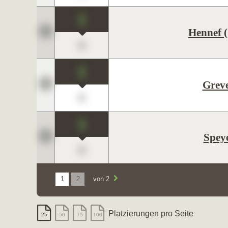
1
Hennef (
0
1
Grev
0
1
Spey
0
1
2
von 2
Platzierungen pro Seite
25
50
75
100