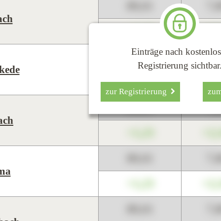
89,01
7,
ach
+1,23
+2,
Einträge nach kostenlos
89,01
7,
Registrierung sichtbar
kede
+1,23
+2,
zur Registrierung
zu
89,01
7,
ach
+1,23
+2,
89,01
7,
ma
+1,23
+2,
89,01
7,