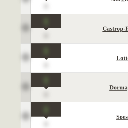
0
1
Castrop-
0
1
Lott
0
1
Dorma
0
1
Soes
0