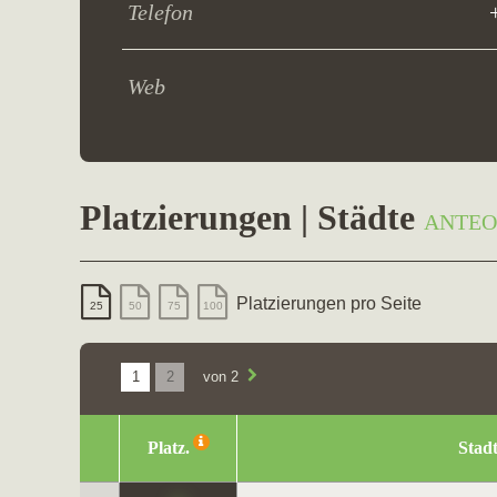
Telefon
Web
Platzierungen | Städte
ANTEON
Platzierungen pro Seite
25
50
75
100
1
2
von 2
Platz.
Stad