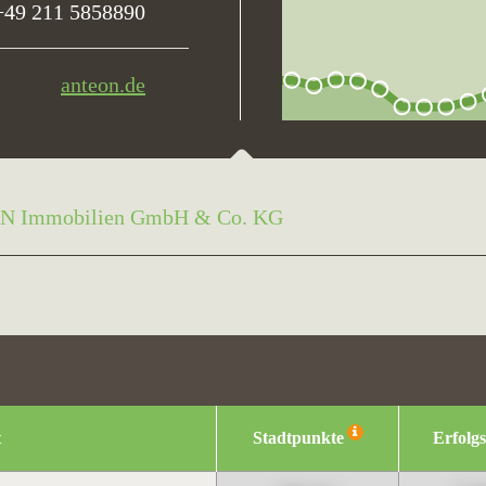
+49 211 5858890
anteon.de
 Immobilien GmbH & Co. KG
t
Stadtpunkte
Erfolg