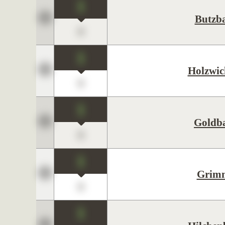
1
Butzb
0
1
Holzwic
0
1
Goldb
0
1
Grim
0
1