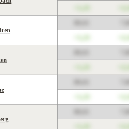
bach
+1,23
+2,
89,01
7,
üren
+1,23
+2,
89,01
7,
gen
+1,23
+2,
89,01
7,
ne
+1,23
+2,
89,01
7,
erg
+1,23
+2,