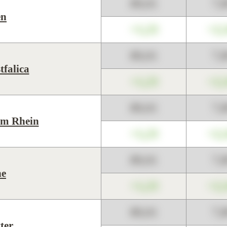
89,01
7,
en
+1,23
+2,
89,01
7,
tfalica
+1,23
+2,
89,01
7,
m Rhein
+1,23
+2,
89,01
7,
ne
+1,23
+2,
89,01
7,
ter