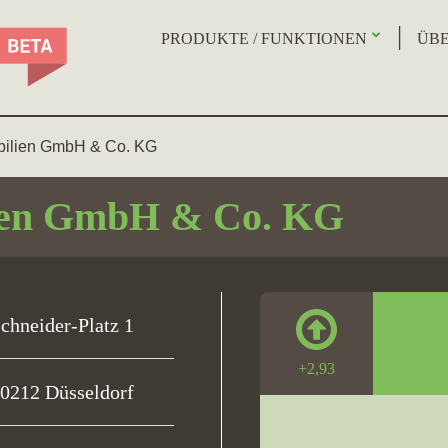
PRODUKTE / FUNKTIONEN
ÜBE
lien GmbH & Co. KG
en GmbH & Co. KG
chneider-Platz 1
+2,93
0212 Düsseldorf