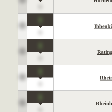
Hilchen
0
1
Ibbenb
0
1
Ratin
0
1
Rhei
0
1
Rheinb
0