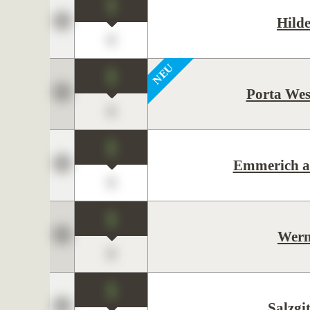
1
Hild
0
1
Porta Wes
0
1
Emmerich a
0
1
Wer
0
1
Salzgit