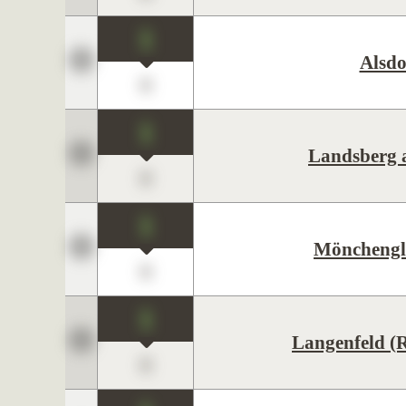
1
Alsdo
0
1
Landsberg 
0
1
Mönchengl
0
1
Langenfeld (
0