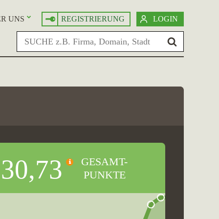
R UNS
REGISTRIERUNG
LOGIN
30,73
GESAMT-
PUNKTE