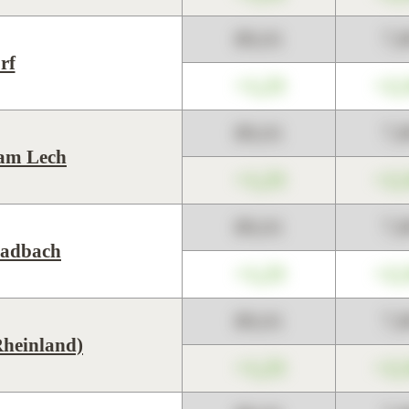
89,01
7,
rf
+1,23
+2,
89,01
7,
am Lech
+1,23
+2,
89,01
7,
adbach
+1,23
+2,
89,01
7,
Rheinland)
+1,23
+2,