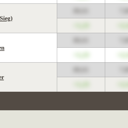
89,01
7,
Sieg)
+1,23
+2,
89,01
7,
en
+1,23
+2,
89,01
7,
er
+1,23
+2,