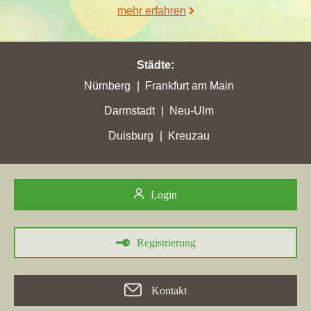
immobilien.de
,
citak-immobilien.de
,
cis-immo.net
und
3p-
mehr erfahren
immo.de
.
Städte
:
Nürnberg
Frankfurt am Main
Darmstadt
Neu-Ulm
Duisburg
Kreuzau
Login
Registrierung
Kontakt