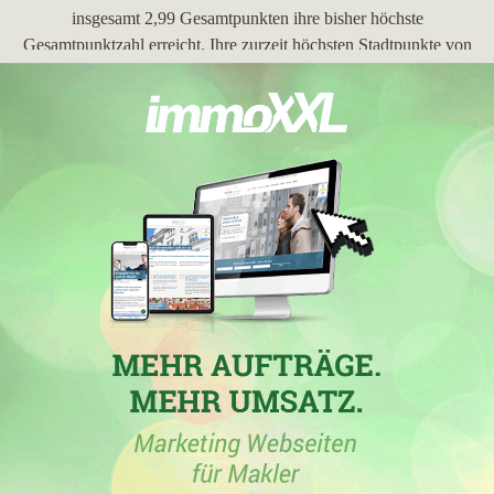
insgesamt 2,99 Gesamtpunkten ihre bisher höchste
Gesamtpunktzahl erreicht. Ihre zurzeit höchsten Stadtpunkte von
2,95 hat die Immobilienfirma mit einem Zugewinn von 0,21
außerdem in der Stadt
Elsdorf
verbucht.
23.04.2024
DaTo Immobilien GmbH
in Elsdorf (Rheinland) mit der
Maklerdomain
datoimmobilien.de
hat am 23.04.2024 mit
insgesamt 2,78 Gesamtpunkten ihre bisher höchste
Gesamtpunktzahl erreicht. Ihre bisher höchsten Stadtpunkte von
2,74 hat die Maklerfirma mit einer Steigerung um 1,11 in
Elsdorf
erreicht. Die Webseite hat in der Stadt
Elsdorf
ihre bisher beste
Platzierung erreicht. Hierbei ist das Maklerunternehmen aus
Elsdorf (Rheinland) von Platz 23 um 11 Ränge vorgerückt und
befindet sich jetzt auf Platz 12. Folgende Maklerseiten wurden
hierbei überholt:
rheingoldimmobilien.de
,
cityhouse-
immobilien.de
,
century21.de
,
erftland.de
,
luett-immobilien.de
,
wohnenimnorden.de
,
immo-lennartz.de
,
lukinski.de
,
kic-