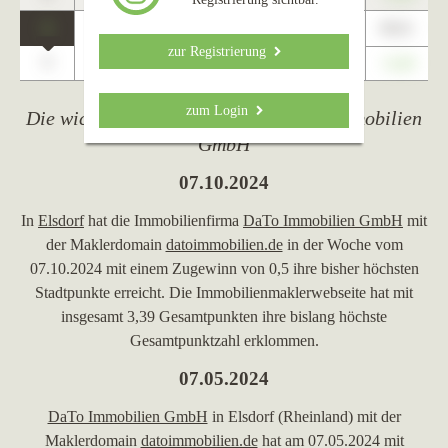
1
89,01
Elsdorf
zur Registrierung
0
+1,23
zum Login
Die wichtigsten Ereignisse von DaTo Immobilien
GmbH
07.10.2024
In
Elsdorf
hat die Immobilienfirma
DaTo Immobilien GmbH
mit
der Maklerdomain
datoimmobilien.de
in der Woche vom
07.10.2024 mit einem Zugewinn von 0,5 ihre bisher höchsten
Stadtpunkte erreicht. Die Immobilienmaklerwebseite hat mit
insgesamt 3,39 Gesamtpunkten ihre bislang höchste
Gesamtpunktzahl erklommen.
07.05.2024
DaTo Immobilien GmbH
in Elsdorf (Rheinland) mit der
Maklerdomain
datoimmobilien.de
hat am 07.05.2024 mit