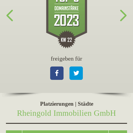
freigeben für
fr
Facebook
Twitter
Fa
Platzierungen | Städte
Rheingold Immobilien GmbH