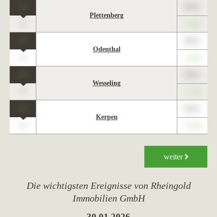
1
89,01
Plettenberg
0
+1,23
1
89,01
Odenthal
0
+1,23
1
89,01
Wesseling
0
+1,23
1
89,01
Kerpen
0
+1,23
weiter
Die wichtigsten Ereignisse von Rheingold
Immobilien GmbH
30.01.2026