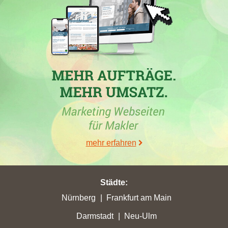
immopartnervoreifel.de
,
voba-rhein-erft-koeln.de
,
s-
immobilienpartner.de
,
falc-hennef.de
,
hausverwaltung-
voreifel.de
,
nettekoven-immobilien.de
,
estaya-realestate.com
,
siegmund.immobilien
,
efferz-immobilien.de
,
vr-immobilien-
brs.de
,
mr-hausverwaltung.com
,
eve-immobilien.de
,
juno.immo
und
schweitzer-lantzerath.de
. Ihre zurzeit höchsten Stadtpunkte
von 2,58 hat die Maklerfirma mit einem Zuwachs von 2,56 in
der Stadt
Swisttal
gewonnen.
mehr erfahren
26.01.2023
In der Stadt
Eitelborn
hat die Immobilienfirma
Rheingold
Städte
:
Immobilien GmbH
mit der Domain
rheingoldimmobilien.de
in
der Woche vom 26.01.2023 mit einem Plus von 0,16 ihre bisher
Nürnberg
Frankfurt am Main
höchsten Stadtpunkte erreicht. Die Webseite hat in der Stadt
Darmstadt
Neu-Ulm
Eitelborn
ihre bisher beste Platzierung erreicht. Hierbei ist das