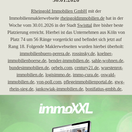
Rheingold Immobilien GmbH
mit der
Immobilienmaklerwebseite
rheingoldimmobilien.de
hat in der
Woche vom 30.01.2026 in der Stadt
Swisttal
ihre bisher beste
Platzierung erreicht. Hierbei ist das Unternehmen aus Köln von
Platz 74 um 56 Ränge vorgerückt und befindet sich jetzt auf
Rang 18. Folgende Maklerwebseiten wurden hierbei überholt:
immobilienbuero-perera.de
,
rossinsky.de
,
koelner-
immobilienboerse.de
,
bender-immobilien.de
,
sahle-wohnen.de
,
bundesimmobilien.de
,
oebels.com
,
century21.de
,
wuestenrot-
immobilien.de
,
logisimmo.de
,
immo-cura.de
,
oswald-
immobilien.de
,
von-poll.com
,
pflegeimmobilienportal.de
,
gwg-
rhein-sieg.de
,
jankowiak-immobilien.de
,
bonifatius-gmbh.de
,
neumannimmo.de
,
hausundhof-euskirchen.de
,
tappeser-
immobilien.de
,
hausverwaltung-rang.de
,
berndschulz.com
,
immobilien-breyer.de
,
city-immobilienmakler.de
,
homeday.de
,
anbiente.de
,
benolux.de
,
dalitz-immobilien.de
,
alfter-
immobilien.de
,
immobilienbaumann.de
,
gz-immobilien-bau.de
,
dreiling-immo.de
,
cologneimmobilien.de
,