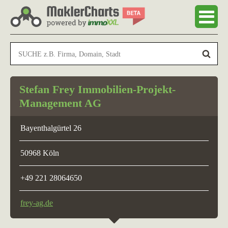
Stefan Frey Immobilien-Projekt-
Management AG
Bayenthalgürtel 26
50968 Köln
+49 221 28064650
frey-ag.de