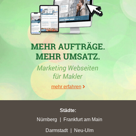
höchste Gesamtpunktzahl erreicht.
05.04.2017
www.frey-ag.de
in mit der Webseite
frey-ag.de
hat am
05.04.2017 mit insgesamt 1,25 Gesamtpunkten ihre bisher
höchste Gesamtpunktzahl erreicht.
27.03.2017
www.frey-ag.de
in mit der Webseite
frey-ag.de
hat am
27.03.2017 mit insgesamt 0,82 Gesamtpunkten ihre bisher
höchste Gesamtpunktzahl erreicht.
mehr erfahren
Städte
:
Nürnberg
Frankfurt am Main
Darmstadt
Neu-Ulm