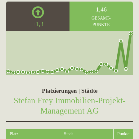
1,46
GESAMT-
+1,3
PUNKTE
Platzierungen | Städte
Stefan Frey Immobilien-Projekt-
Management AG
Platz.
Stadt
Punkte