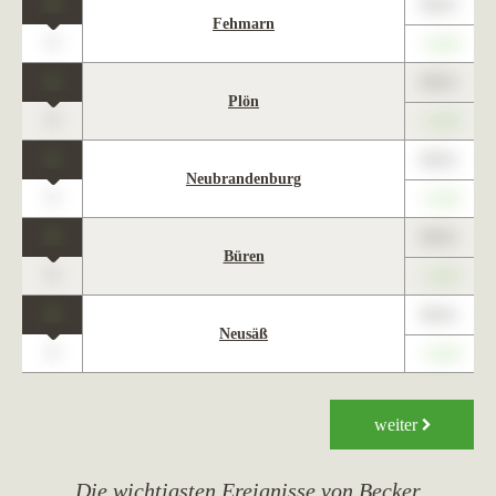
1
89,01
Fehmarn
0
+1,23
1
89,01
Plön
0
+1,23
1
89,01
Neubrandenburg
0
+1,23
1
89,01
Büren
0
+1,23
1
89,01
Neusäß
0
+1,23
weiter
Die wichtigsten Ereignisse von Becker