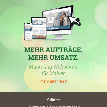
07.07.2024
Becker Immobilien IVD, Inh. Gabriele Becker
, Makler aus
Detmold und Inhaber der Immobilienmaklerwebseite
immobilien-becker.de
, ist in der Woche vom 07.07.2024 in der
Stadt
Horn-Bad Meinberg
in die TOP 5 gekommen.
22.05.2024
In
Horn-Bad Meinberg
hat die Immobilienfirma
Becker
Immobilien IVD, Inh. Gabriele Becker
mit der Domain
immobilien-becker.de
in der Woche vom 22.05.2024 mit einem
Zugewinn von 2,28 ihre bisher höchsten Stadtpunkte erreicht.
Sie hat in
Detmold
mit nur 21,46 erreichten Stadtpunkten ihren
höchsten Punktverlust erlitten. In der Stadt
Horn-Bad Meinberg
mehr erfahren
ist die Maklerwebseite ferner in die Top 5 aufgestiegen.
26.03.2024
Städte
:
Becker Immobilien IVD, Inh. Gabriele Becker
, ein Maklerbüro