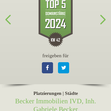
freigeben für
fr
Facebook
Twitter
Fa
Platzierungen | Städte
Becker Immobilien IVD, Inh.
Gabriele Becker