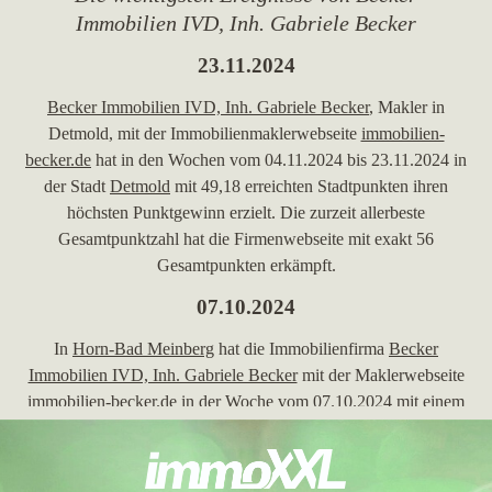
Immobilien IVD, Inh. Gabriele Becker
23.11.2024
Becker Immobilien IVD, Inh. Gabriele Becker
, Makler in
Detmold, mit der Immobilienmaklerwebseite
immobilien-
becker.de
hat in den Wochen vom 04.11.2024 bis 23.11.2024 in
der Stadt
Detmold
mit 49,18 erreichten Stadtpunkten ihren
höchsten Punktgewinn erzielt. Die zurzeit allerbeste
Gesamtpunktzahl hat die Firmenwebseite mit exakt 56
Gesamtpunkten erkämpft.
07.10.2024
In
Horn-Bad Meinberg
hat die Immobilienfirma
Becker
Immobilien IVD, Inh. Gabriele Becker
mit der Maklerwebseite
immobilien-becker.de
in der Woche vom 07.10.2024 mit einem
Zuwachs von 0,46 ihre bisher höchsten Stadtpunkte erreicht. In
der Stadt
Horn-Bad Meinberg
ist die Firmenseite darüber hinaus
in die Top 5 gekommen.