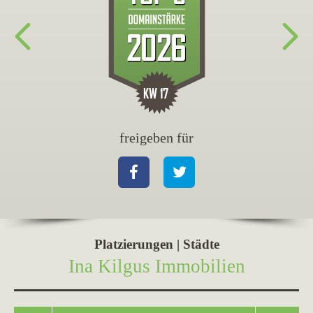
freigeben für
fr
Facebook
Twitter
Fa
Platzierungen | Städte
Ina Kilgus Immobilien