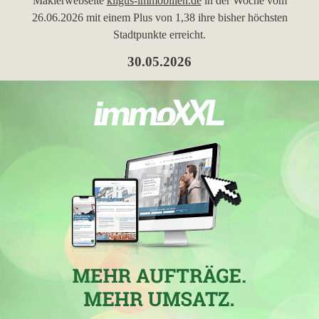
Maklerwebseite
kilgus-immobilien.de
in der Woche vom
26.06.2026 mit einem Plus von 1,38 ihre bisher höchsten
Stadtpunkte erreicht.
30.05.2026
In der Stadt
Bad Rappenau
hat die Immobilienmaklerfirma
Ina
Kilgus Immobilien
mit der Maklerdomain
kilgus-immobilien.de
in der Woche vom 30.05.2026 mit einem Zugewinn von 3,96
ihre bisher höchsten Stadtpunkte erreicht. In der Stadt
Bad
Rappenau
hat sie ferner mit 8,63 erreichten Stadtpunkten ihren
höchsten Punktgewinn erzielt.
24.04.2026
Ina Kilgus Immobilien
, Makler in Sinsheim und Inhaber der
Webseite
kilgus-immobilien.de
, ist in der Woche vom
24.04.2026 in der Stadt
Sinsheim
in die TOP 5 gekommen.
30.01.2026
In der Stadt
Bad Rappenau
hat die Maklerfirma
Ina Kilgus