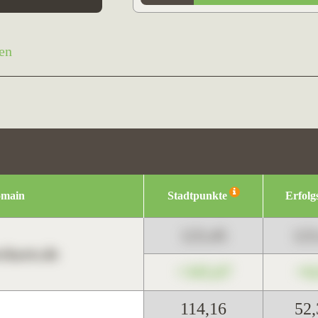
en
omain
Stadtpunkte
Erfolg
123,45
12
harts.de
+345,67
+0
114,16
52