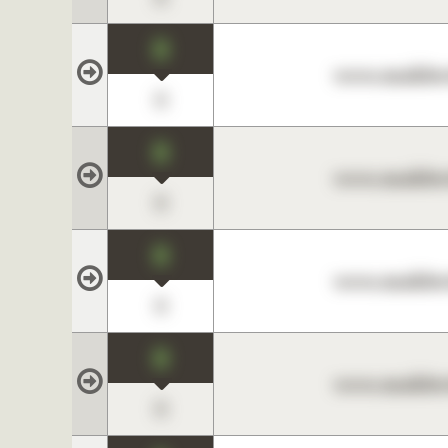
0
www.maklerc
0
0
www.maklerc
0
0
www.maklerc
0
0
www.maklerc
0