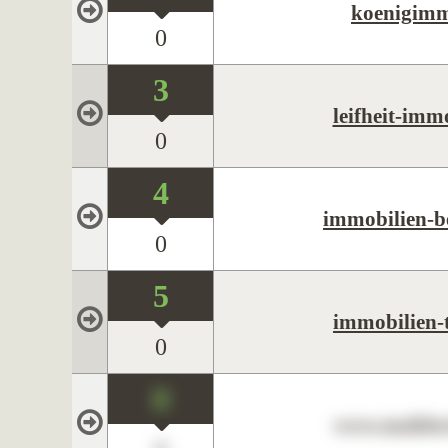
koenigim
0
3
leifheit-imm
0
4
immobilien-b
0
5
immobilien-
0
0
www.maklerc