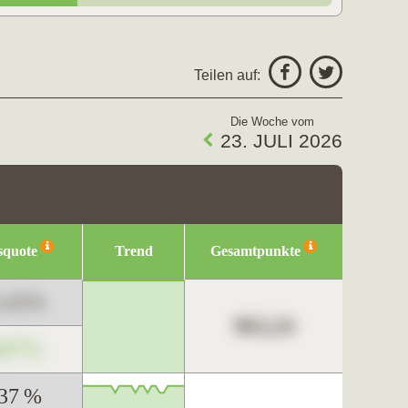
Teilen auf:
Die Woche vom
23. JULI 2026
squote
Trend
Gesamtpunkte
3,45%
963,24
,67%
,37 %