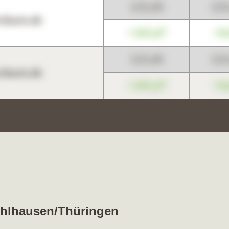
123,45
12
harts.de
+345,67
+0
123,45
12
harts.de
+345,67
+0
Mühlhausen/Thüringen