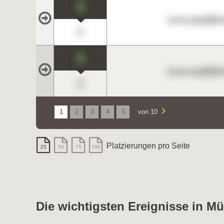
0
www.maklerc
0
0
www.maklerc
0
1
2
3
4
5
von 10
Platzierungen pro Seite
25
50
75
100
Die wichtigsten Ereignisse in 