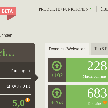
PRODUKTE / FUNKTIONEN
ÜBE
üringen
Top 3 P
Domains / Webseiten
ri…
228
Thüringen
+102
Maklerdomains
34.552 / 218
683
5,0
+263
Domains