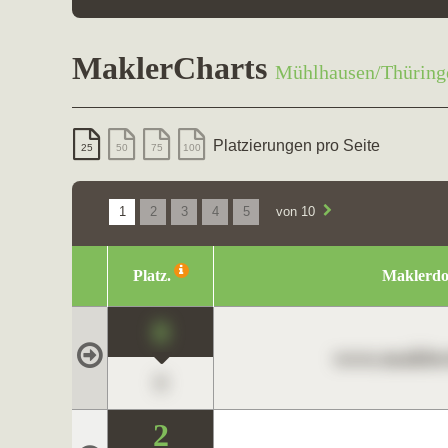
MaklerCharts
Mühlhausen/Thüring
Platzierungen pro Seite
25
50
75
100
1
2
3
4
5
von 10
Platz.
Maklerd
0
www.maklerc
0
2