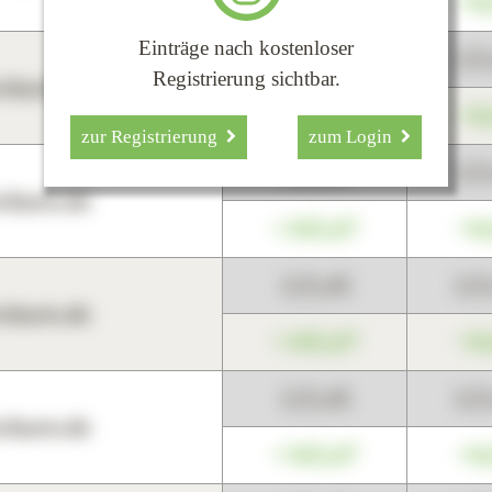
+345,67
+0
Einträge nach kostenloser
123,45
12
Registrierung sichtbar.
harts.de
+345,67
+0
zur Registrierung
zum Login
123,45
12
harts.de
+345,67
+0
123,45
12
harts.de
+345,67
+0
123,45
12
harts.de
+345,67
+0