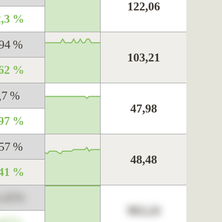
122,06
2,3 %
,94 %
103,21
,62 %
,7 %
47,98
,97 %
,57 %
48,48
,41 %
3,45%
963,24