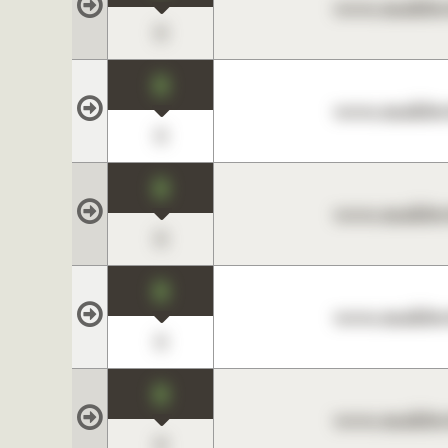
www.maklerc
0
0
www.maklerc
0
0
www.maklerc
0
0
www.maklerc
0
0
www.maklerc
0