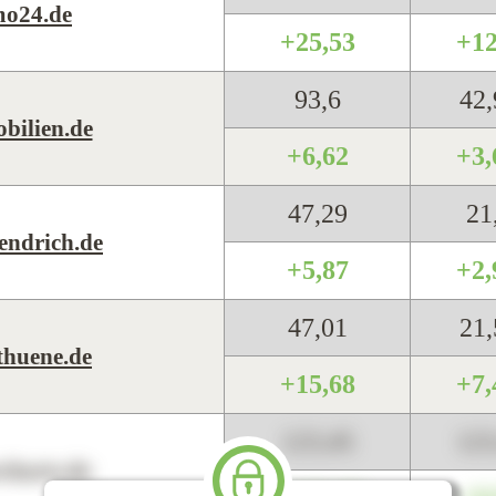
mo24.de
+25,53
+1
93,6
42
obilien.de
+6,62
+3
47,29
21
endrich.de
+5,87
+2
47,01
21
thuene.de
+15,68
+7
123,45
12
harts.de