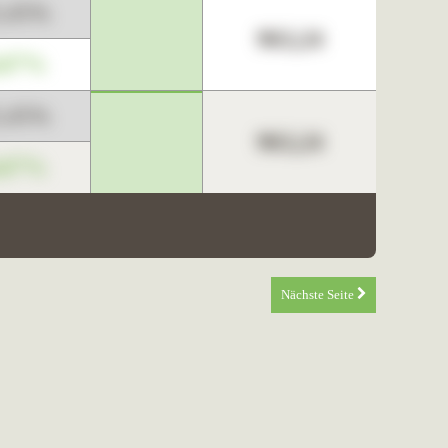
3,45%
963,24
,67%
3,45%
963,24
,67%
Nächste Seite