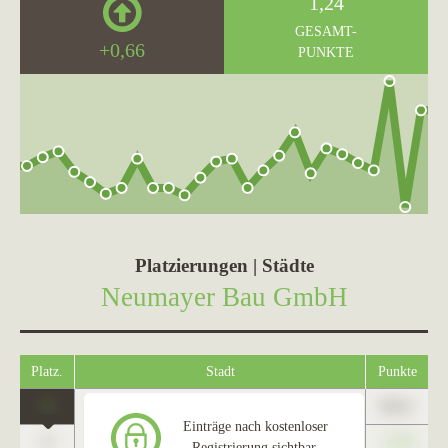
1,24
GESAMT-
+0,66
PUNKTE
Platzierungen | Städte
Neumayer Bau GmbH
Platz.
Stadt
Punkte
1
89,01
Taufkirchen (Vils)
Einträge nach kostenloser
0
+1,23
Registrierung sichtbar.