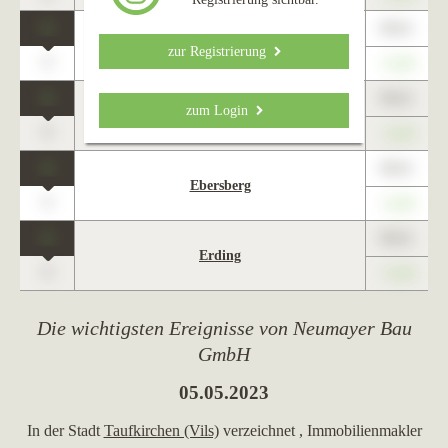
1
89,01
Dorfen
zur Registrierung
0
+1,23
1
89,01
zum Login
Taufkirchen (bei München)
0
+1,23
1
89,01
Ebersberg
0
+1,23
1
89,01
Erding
0
+1,23
Die wichtigsten Ereignisse von Neumayer Bau
GmbH
05.05.2023
In der Stadt
Taufkirchen (Vils)
verzeichnet
, Immobilienmakler