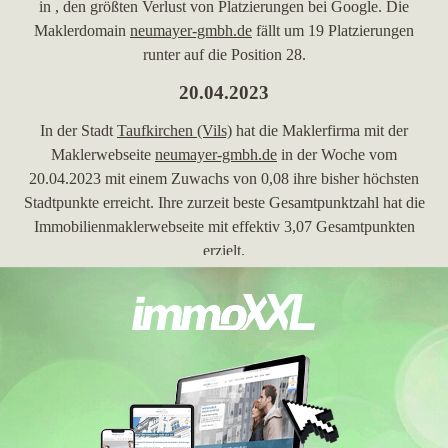
in , den größten Verlust von Platzierungen bei Google. Die
Maklerdomain
neumayer-gmbh.de
fällt um 19 Platzierungen
runter auf die Position 28.
20.04.2023
In der Stadt
Taufkirchen (Vils)
hat die Maklerfirma
mit der
Maklerwebseite
neumayer-gmbh.de
in der Woche vom
20.04.2023 mit einem Zuwachs von 0,08 ihre bisher höchsten
Stadtpunkte erreicht. Ihre zurzeit beste Gesamtpunktzahl hat die
Immobilienmaklerwebseite mit effektiv 3,07 Gesamtpunkten
erzielt.
05.04.2023
in mit der Immobilienmaklerwebseite
neumayer-gmbh.de
hat am
05.04.2023 mit insgesamt 2,99 Gesamtpunkten ihre bisher
höchste Gesamtpunktzahl erreicht.