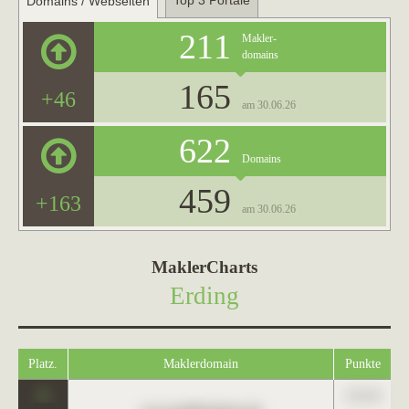
Top 3 Portale
Domains / Webseiten
211
Makler-
domains
165
+46
am 30.06.26
622
Domains
459
+163
am 30.06.26
MaklerCharts
Erding
Platz.
Maklerdomain
Punkte
0
123,45