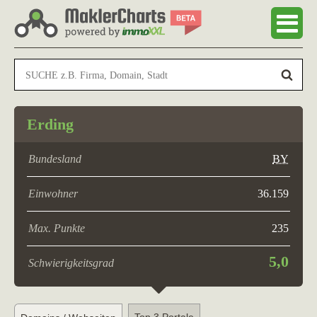
Erding
Bundesland
BY
Einwohner
36.159
Max. Punkte
235
5,0
Schwierigkeitsgrad