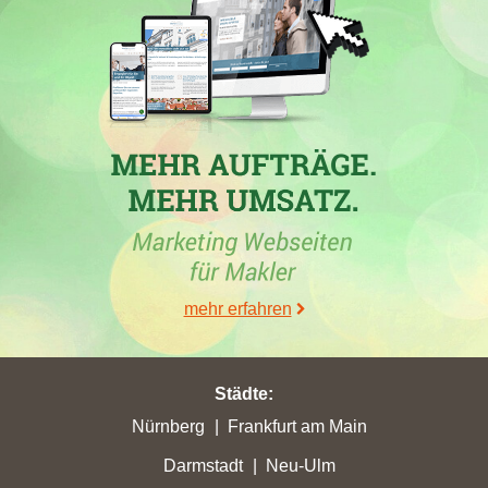
In den Wochen vom 30.05.2026 bis 26.06.2026 hat die
Immobilienfirma
RE/MAX Germany - REF Real Estate
Franchise GmbH
in mehreren Städten ihrer höchsten
Punktverluste erlitten, darunter
Höxter
mit 7,46 und
Falkensee
mit 22,77 Stadtpunkten. Gleichzeitig erzielten sie in Städten wie
Bayreuth
und
Ludwigshafen am Rhein
hohe Punktgewinne.
Auch in
Erding
hat die Firma diverse Platzierungen verbessert,
und es ist zu erwähnen, dass in Bezug auf "makler Erding"
einige der besten Platzierungen erzielt wurden. Trotz teils
erheblicher Verluste in verschiedenen Städten gab es auch
erhebliche Zugewinne in anderen, was die direkte
Wettbewerbsfähigkeit und das Marktverhalten der
mehr erfahren
Immobilienmakler widerspiegelt.
Städte
:
Nürnberg
Frankfurt am Main
30.05.2026
Darmstadt
Neu-Ulm
In den Wochen vom 24.04.2026 bis 30.05.2026 hat das