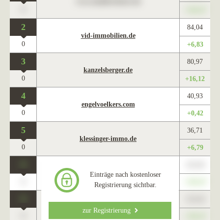
www.maklercharts.de
0
+345,67
2
84,04
vid-immobilien.de
0
+6,83
3
80,97
kanzelsberger.de
0
+16,12
4
40,93
engelvoelkers.com
0
+0,42
5
36,71
klessinger-immo.de
0
+6,79
0
123,45
www.maklercharts.de
Einträge nach kostenloser
0
+345,67
Registrierung sichtbar.
0
123,45
www.maklercharts.de
zur Registrierung
0
+345,67