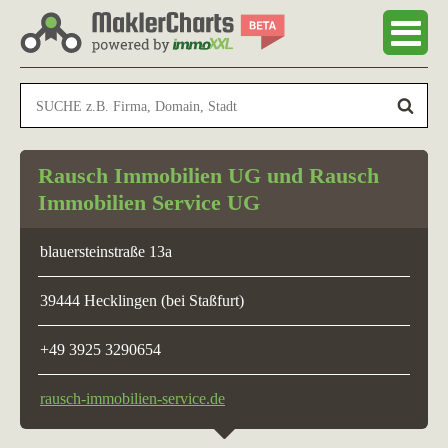
Rausch Immobilien UG und Rausch
Immobilien Service UG
blauersteinstraße 13a
39444 Hecklingen (bei Staßfurt)
+49 3925 3290654
rausch-immobilien-service.de