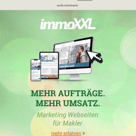
gekommen.
03.11.2025
Rausch Immobilien UG und Rausch Immobilien Service UG
,
Makler in Hecklingen (bei Staßfurt) und Inhaber der
Maklerdomain
rausch-immobilien-service.de
, ist in der Woche
vom 03.11.2025 in
Staßfurt
in die TOP 5 gekommen.
11.06.2025
Rausch Immobilien UG und Rausch Immobilien Service UG
,
ein Maklerbüro aus Hecklingen (bei Staßfurt) und Inhaber der
Website
rausch-immobilien-service.de
, ist in der Woche vom
11.06.2025 in der Stadt
Staßfurt
in die TOP 5 gekommen.
25.03.2025
Rausch Immobilien UG und Rausch Immobilien Service UG
,
Makler aus Hecklingen (bei Staßfurt) und Inhaber der Domain
rausch-immobilien-service.de
, ist in der Woche vom 25.03.2025
mehr erfahren