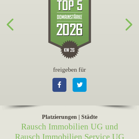
freigeben für
fr
Facebook
Twitter
Fa
Platzierungen | Städte
Rausch Immobilien UG und
Rausch Immobilien Service UG