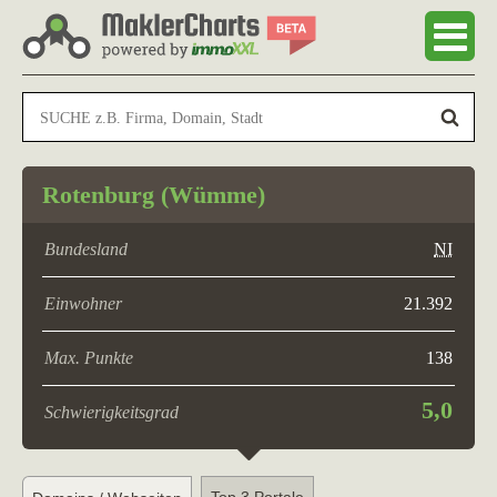
Rotenburg (Wümme)
Bundesland
NI
Einwohner
21.392
Max. Punkte
138
5,0
Schwierigkeitsgrad