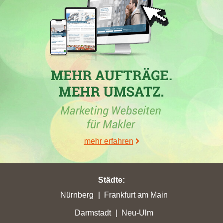
Die
RE/MAX Germany - REF Real Estate Franchise GmbH
,
ein Immobilienmakler aus Leinfelden-Echterdingen, hat in den
Wochen vom 30. Mai bis 26. Juni 2026 in mehreren Städten
sowohl Punktverluste als auch Punktgewinne verzeichnet.
Besonders hervorzuheben ist die Stadt Rotenburg (Wümme), wo
das Unternehmen eine Steigerung um 17,03 auf insgesamt 20,83
Stadtpunkte realisieren konnte. Zudem schaffte das
Maklerunternehmen dort kürzlich den Sprung auf die erste
Platzierung der Maklerwebseiten. Auch andere lokale Makler,
wie die
Wohnungsbau-Genossenschaft Rotenburg (Wümme)
eG
, verzeichneten hohe Punktgewinne in dieser Region. Der
mehr erfahren
Markt in Rotenburg (Wümme) zeigt somit dynamisches
Wachstum, was beim Hausverkauf Rotenburg (Wümme) von
Bedeutung ist.
Städte
:
Nürnberg
Frankfurt am Main
Darmstadt
Neu-Ulm