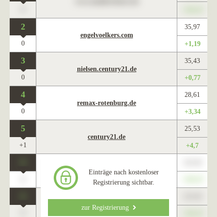
www.maklercharts.de
0
+345,67
2
35,97
engelvoelkers.com
0
+1,19
3
35,43
nielsen.century21.de
0
+0,77
4
28,61
remax-rotenburg.de
0
+3,34
5
25,53
century21.de
+1
+4,7
0
123,45
www.maklercharts.de
Einträge nach kostenloser
0
+345,67
Registrierung sichtbar.
0
123,45
www.maklercharts.de
zur Registrierung
0
+345,67