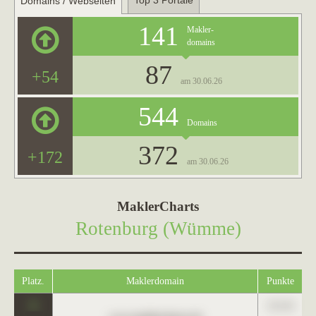
Top 3 Portale
Domains / Webseiten
141
Makler-
domains
87
+54
am 30.06.26
544
Domains
372
+172
am 30.06.26
MaklerCharts
Rotenburg (Wümme)
Platz.
Maklerdomain
Punkte
0
123,45