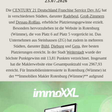
23.07.2026
Die
CENTURY 21 Deutschland Franchise Service Dev AG
hat
in verschiedenen Städten, darunter
Radebeul
,
Groß-Zimmern
und
Dessau-Roßlau
, erhebliche Platzierungsgewinne erzielt.
Besonders hervorzuheben ist die Website in Rotenburg
(Wümme), die von Platz 6 auf Platz 5 vorgerückt ist. Das
Unternehmen aus Steinhausen (ZG) hat zudem in mehreren
Städten, darunter
Bühl
,
Dieburg
und
Gera
, ihre besten
Platzierungen erreicht. In der Stadt
Weiterstadt
wurde der
höchste Punktgewinn mit 13,81 Punkten verzeichnet. Insgesamt
hat die Maklerwebsite eine Gesamtpunktzahl von 2967,93
erreicht. Für Immobilieninteressierte in Rotenburg (Wümme) ist
der **Immobilien Makler Rotenburg (Wümme)** aufgrund
dieser positiven Entwicklung eine empfehlenswerte Wahl.
30.06.2026