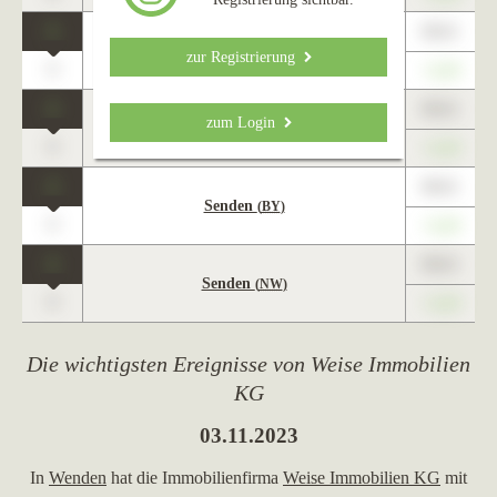
1
89,01
Wenden
zur Registrierung
0
+1,23
1
89,01
zum Login
Uetze
0
+1,23
1
89,01
Senden
(
BY
)
0
+1,23
1
89,01
Senden
(
NW
)
0
+1,23
Die wichtigsten Ereignisse von Weise Immobilien
KG
03.11.2023
In
Wenden
hat die Immobilienfirma
Weise Immobilien KG
mit