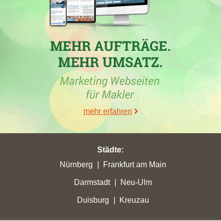
17.10.2023
In der Stadt
Wenden
hat die Maklerfirma
Weise Immobilien KG
mit der Webseite
weise-wohnen.de
in der Woche vom
17.10.2023 mit einem Plus von 0 ihre bisher höchsten
Stadtpunkte erreicht. Die Maklerwebseite hat in
Wenden
ihre
bisher beste Platzierung erreicht. Hierbei ist die Immobilienfirma
aus Hannover von Platz 12 um 1 Position vorgerückt und
befindet sich jetzt auf Position 11. Folgende
mehr erfahren
Immobilienmaklerwebseite wurde hierbei überholt:
weberhaus.de
.
Städte
:
Nürnberg
Frankfurt am Main
Darmstadt
Neu-Ulm
Duisburg
Kreuzau