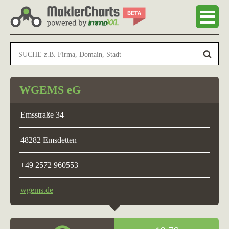
WGEMS eG
Emsstraße 34
48282 Emsdetten
+49 2572 960553
wgems.de