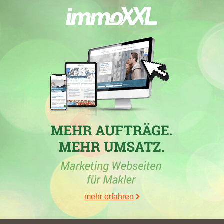
Immobilienmaklerwebseite wurde hierbei überholt:
volksbank-
immobilien.info
.
31.03.2026
WGEMS eG
in Emsdetten mit der Maklerwebseite
wgems.de
hat am 31.03.2026 mit insgesamt 20,16 Gesamtpunkten ihre
bisher höchste Gesamtpunktzahl erreicht. In
Emsdetten
hat die
Immobilienfirma mit einem Zugewinn von 0,27 ihre zurzeit
höchsten Stadtpunkte von 20,16 verbucht.
01.03.2026
WGEMS eG
, Makler aus Emsdetten, mit der Webseite
wgems.de
hat in den Wochen vom 30.01.2026 bis 01.03.2026 in
Emsdetten
mit 19,89 erreichten Stadtpunkten ihren höchsten
Punktgewinn erzielt. Mit de facto 19,91 Gesamtpunkten hat die
mehr erfahren
Firmenseite ihre bis zu diesem Zeitpunkt höchste
Gesamtpunktzahl erklommen. Zusätzlich hat die Maklerfirma in