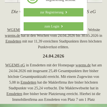
Die wichtigsten Ereignisse von WGEMS eG
zur Registrierung
30.05.2026
zum Login
WGEMS eG
, ein Maklerbüro aus Emsdetten, mit der Website
wgems.de
hat in den Wochen vom 24.04.2026 bis 30.05.2026 in
Emsdetten
mit nur 11,39 erreichten Stadtpunkten ihren höchsten
Punktverlust erlitten.
24.04.2026
WGEMS eG
in Emsdetten mit der Homepage
wgems.de
hat am
24.04.2026 mit insgesamt 25,49 Gesamtpunkten ihre bisher
höchste Gesamtpunktzahl erreicht. Mit einem Zugewinn von
5,08 in
Emsdetten
hat die Maklerfirma ihre bisher höchsten
Stadtpunkte von 25,24 verbucht. Die Maklerwebseite hat in
Emsdetten
ihre bisher beste Platzierung erreicht. Hierbei ist die
Immobilienfirma aus Emsdetten von Platz 7 um 1 Platz
vorgerückt und befindet sich jetzt auf Platz 6. Folgende