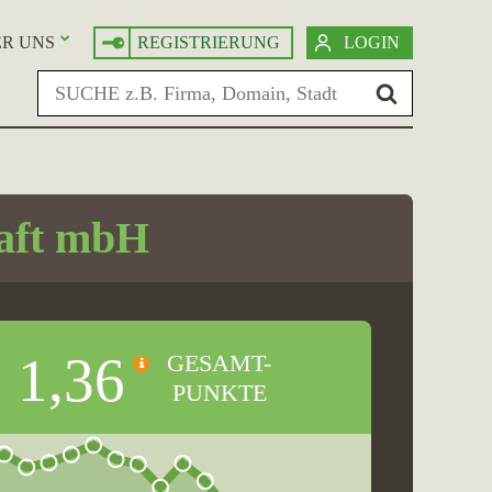
R UNS
REGISTRIERUNG
LOGIN
haft mbH
1,36
GESAMT-
PUNKTE