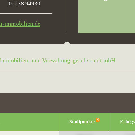
02238 94930
i-immobilien.de
Immobilien- und Verwaltungsgesellschaft mbH
Stadtpunkte
Erfolg