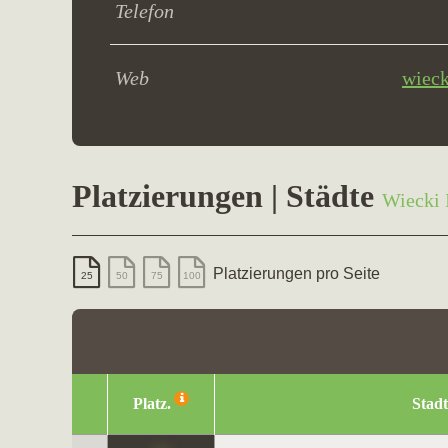
Telefon
Web
wieck
Platzierungen | Städte
Wiecki 
Platzierungen pro Seite
25
50
75
100
Platz.
Stadt