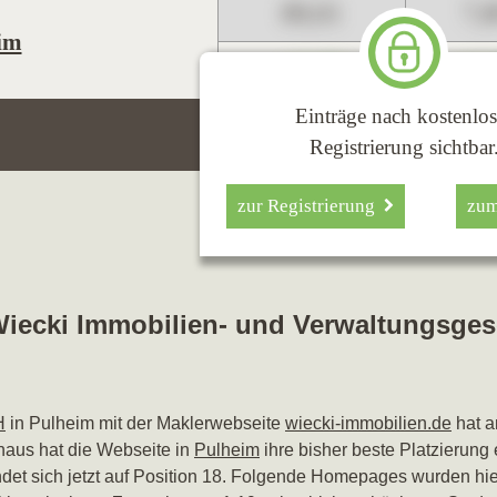
89,01
7,
im
+1,23
+2,
Einträge nach kostenlos
Registrierung sichtbar
zur Registrierung
zu
Wiecki Immobilien- und Verwaltungsges
H
in Pulheim mit der Maklerwebseite
wiecki-immobilien.de
hat a
naus hat die Webseite in
Pulheim
ihre bisher beste Platzierung 
ndet sich jetzt auf Position 18. Folgende Homepages wurden hie