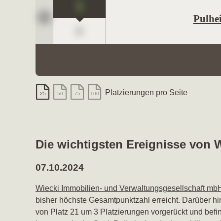
1
Pulhe
0
Platzierungen pro Seite
25
50
75
100
Die wichtigsten Ereignisse von 
07.10.2024
Wiecki Immobilien- und Verwaltungsgesellschaft mb
bisher höchste Gesamtpunktzahl erreicht. Darüber hi
von Platz 21 um 3 Platzierungen vorgerückt und befi