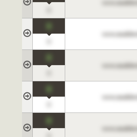
www.maklerc
0
0
www.maklerc
0
0
www.maklerc
0
0
www.maklerc
0
0
www.maklerc
0