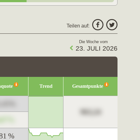
Teilen auf:
Die Woche vom
23. JULI 2026
squote
Trend
Gesamtpunkte
3,45%
963,24
,67%
,81 %