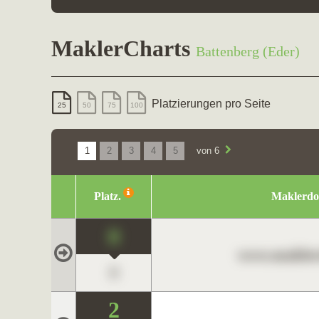
MaklerCharts
Battenberg (Eder)
Platzierungen pro Seite
25
50
75
100
1
2
3
4
5
von 6
Platz.
Maklerd
0
www.maklerc
0
2