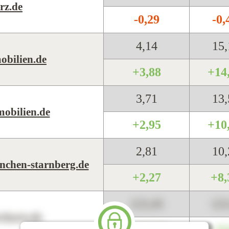
z.de
-0,29
-0
4,14
15
bilien.de
+3,88
+14
3,71
13
obilien.de
+2,95
+10
2,81
10
chen-starnberg.de
+2,27
+8
123,45
12
harts.de