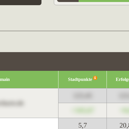
omain
Stadtpunkte
Erfolg
123,45
12
harts.de
+345,67
+0
5,7
20