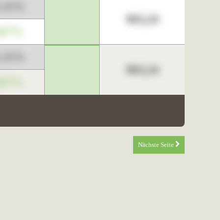
3,45%
963,24
,67%
3,45%
963,24
,67%
Nächste Seite