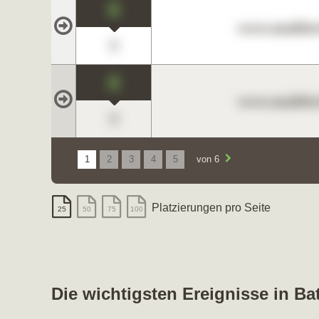
0
www.maklerc
0
0
www.maklerc
0
1
2
3
4
5
von 6
Platzierungen pro Seite
25
50
75
100
Die wichtigsten Ereignisse in Ba