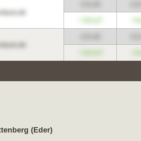
123,45
12
harts.de
+345,67
+0
123,45
12
harts.de
+345,67
+0
ttenberg (Eder)