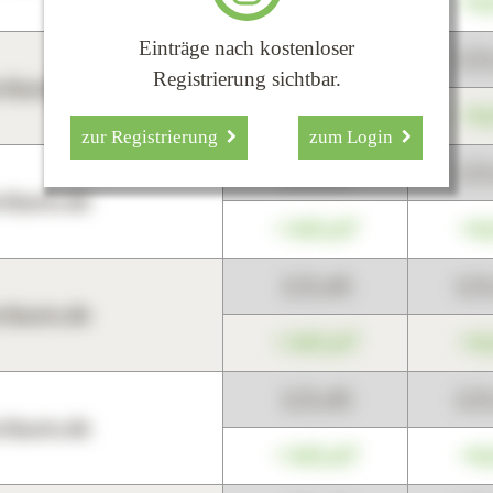
+345,67
+0
Einträge nach kostenloser
123,45
12
Registrierung sichtbar.
harts.de
+345,67
+0
zur Registrierung
zum Login
123,45
12
harts.de
+345,67
+0
123,45
12
harts.de
+345,67
+0
123,45
12
harts.de
+345,67
+0