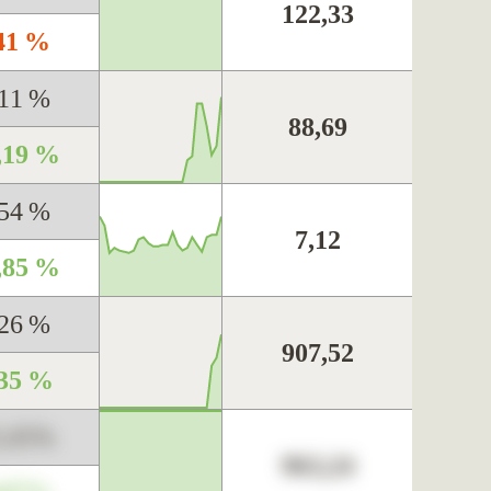
122,33
,41 %
,11 %
88,69
,19 %
,54 %
7,12
,85 %
,26 %
907,52
,35 %
3,45%
963,24