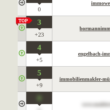
immower
0
3
bormannimmo
+23
4
engelbach-imm
+5
5
immobilienmakler-mün
+9
0
www.maklerc