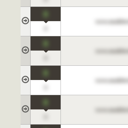
0
www.maklerc
0
0
www.maklerc
0
0
www.maklerc
0
0
www.maklerc
0