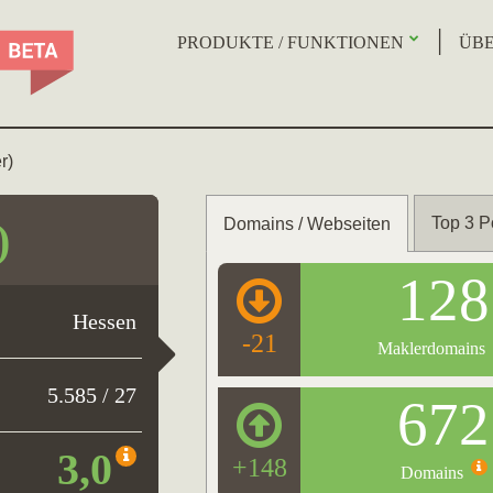
PRODUKTE / FUNKTIONEN
ÜBE
r)
Top 3 P
Domains / Webseiten
)
128
Hessen
-21
Maklerdomains
5.585 / 27
672
3,0
+148
Domains