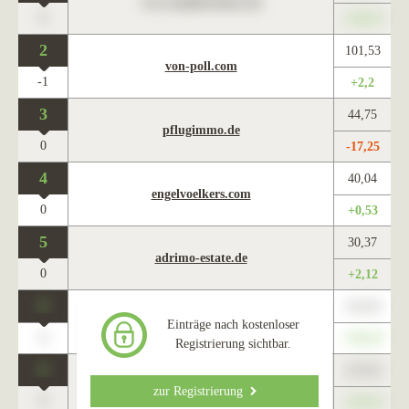
www.maklercharts.de
0
+345,67
2
101,53
von-poll.com
-1
+2,2
3
44,75
pflugimmo.de
0
-17,25
4
40,04
engelvoelkers.com
0
+0,53
5
30,37
adrimo-estate.de
0
+2,12
0
123,45
www.maklercharts.de
Einträge nach kostenloser
0
+345,67
Registrierung sichtbar.
0
123,45
www.maklercharts.de
zur Registrierung
0
+345,67