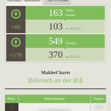
Top 3 Portale
Domains / Webseiten
163
Makler-
domains
103
+60
am 30.06.26
549
Domains
370
+179
am 30.06.26
MaklerCharts
Biberach an der Riß
Platz.
Maklerdomain
Punkte
0
123,45