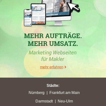
In der Berichterstattung zu den Entwicklungen der
Immobilienmakler in Biberach an der Riß zeigt die Firma
Tentschert Immobilien GmbH & Co KG
einen signifikanten
Anstieg ihrer Stadtpunkte von 5,63 auf 11,3, wodurch sie ihren
höchsten Punktgewinn in dieser Stadt verzeichnete. Im
Gegensatz dazu erlitt das Maklerbüro
Schmidinger Immobilien
einen Punktverlust in Biberach, wo die Website um 5 Plätze auf
Rang 16 fiel. Auch andere Makler, wie
von Poll Immobilien
GmbH
, konnten in Biberach an der Riß Erfolge verbuchen.
Besonders hervorzuheben ist die Steigerung des Maklers
WINTER Premium
in der gleichen Stadt, während die Firma
Moldenhauer Immobilien
nur 1,07 Stadtpunkte erreichte, was
mehr erfahren
ihren höchsten Verlust darstellt. Insgesamt zeigt sich, dass die
Marktbedingungen für Immobilienmakler in Biberach an der Riß
sowohl Herausforderungen als auch Chancen bereithalten.
Städte
:
Nürnberg
Frankfurt am Main
Darmstadt
Neu-Ulm