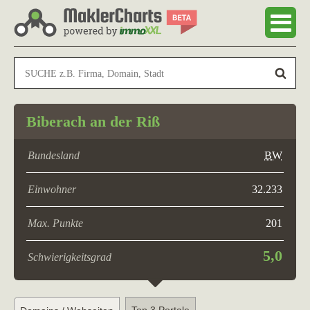
Biberach an der Riß
Bundesland
BW
Einwohner
32.233
Max. Punkte
201
5,0
Schwierigkeitsgrad