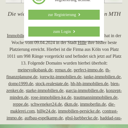
Die wichtigsten Ereignisse von Immobilien MTH
zur Registrierung
09.04.2024
zum Login
Immobilien MTH
mit der Website
immobilien-mth.de
hat in der
Woche vom 09.04.2024 in der Stadt
Hille
ihre bisher beste
Platzierung erreicht. Hierbei ist die Firma aus Köln von Platz
1011 um 998 Ränge vorgerückt und befindet sich jetzt auf Platz
13. Folgende Domains wurden hierbei überholt:
meinevolksbank.de
,
remax.de
,
perfect-immo.de
,
th-
finanzplanung.de
,
jorewitz-immobilien.de
,
janke-immobilien.de
,
domo1999.de
,
stock-realestate.de
,
hb-hb-immobilien.de
,
bien-
zenker.de
,
starke-immobilien.de
,
garcia-immobilien.de
,
konzept-
minden.de
,
rose-immobilien-kg.de
,
trautmannimmobilien.de
,
reppe.de
,
schweneker24.de
,
dkm.de
,
immoberlin.de
,
die-
maklerei.com
,
hillje24.de
,
immobilien-persicke.de
,
contrast-
immo.de
,
aufbau-espelkamp.de
,
gbsl-luebbecke.de
,
haddad-rau-
immobilien.de
,
brand-partner.de
,
schwabenhaus.de
,
funhoff-