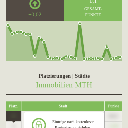
0,1
GESAMT-
+0,02
PUNKTE
Platzierungen | Städte
Immobilien MTH
Platz.
Stadt
Punkte
1
89,01
Hürth
Einträge nach kostenloser
0
+1,23
Registrierung sichtbar.