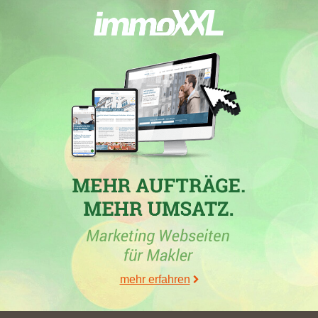
immobilien.de
,
hartmann-muenster.de
,
hiller-immobilien.com
,
gswminden.de
,
betterhomes.de
,
nw.de
,
sparkasse-bielefeld-
online.de
,
massivhaus-meyer.de
,
homeday.de
,
bierhenke-
immobilien.de
,
pier-immobilien.de
,
rommelmann.immobilien
,
mcmakler.de
,
immobilien-nagel.de
,
immobilienwaltrop.de
,
brigitteimmobilien.de
,
saga.hamburg
,
ostwald-immobilien.de
,
die-plusmakler.de
,
bauexperts-herford.de
,
am-kirchplatz-
immobilien.de
,
lbs-immobilien-profis.de
,
immobilien-harney.de
,
iz-international.com
,
icvg-makler.de
,
kalipe-immo.de
,
castilium-
immobilien.de
,
icvg-verwaltung.de
,
mario-kramer-bielefeld.de
und
icvg-gruppe.de
. Seine bis zu diesem Zeitpunkt höchsten
Stadtpunkte von 1,85 hat das Maklerbüro mit einem Zugewinn
von 1,85 in der Stadt
Hille
verbucht.
mehr erfahren