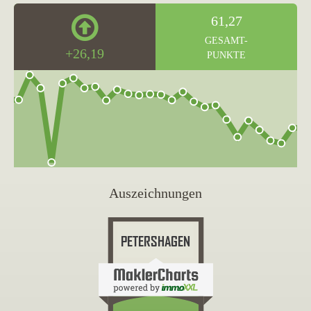
61,27
GESAMT-
+26,19
PUNKTE
Auszeichnungen