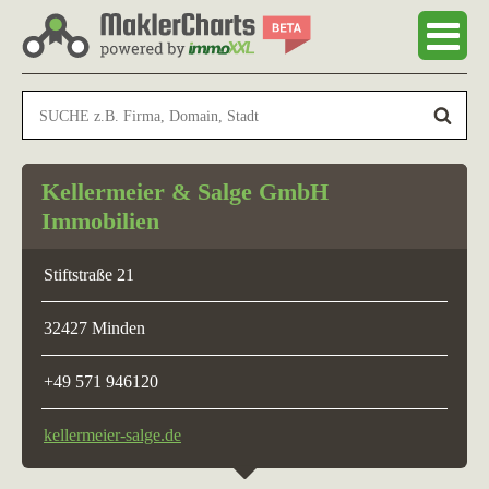
Kellermeier & Salge GmbH
Immobilien
Stiftstraße 21
32427 Minden
+49 571 946120
kellermeier-salge.de