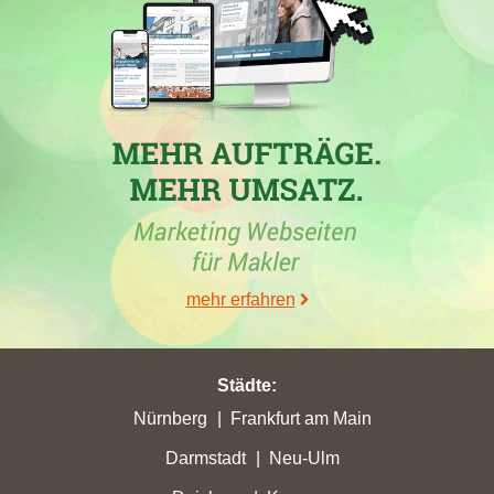
Kellermeier & Salge GmbH Immobilien
, ein Maklerbüro in
Minden und Inhaber der Webseite
kellermeier-salge.de
, ist in der
Woche vom 11.03.2025 in
Minden
in die TOP 5 gekommen.
24.02.2025
Kellermeier & Salge GmbH Immobilien
, ein Maklerbüro aus
Minden, mit der Immobilienmaklerwebseite
kellermeier-salge.de
hat in den Wochen vom 10.02.2025 bis 24.02.2025 in
Petershagen
mit 17,44 erreichten Stadtpunkten ihren höchsten
Punktgewinn erzielt. Mit 98,01 gewonnenen Stadtpunkten hat
sie in
Minden
ihren höchsten Punktgewinn erzielt. In
Porta
Westfalica
hat sie mit gewonnenen 9,83 Stadtpunkten zusätzlich
mehr erfahren
ihren höchsten Punktgewinn erzielt.
10.02.2025
Städte
:
In
Petershagen
verzeichnet
Kellermeier & Salge GmbH
Nürnberg
Frankfurt am Main
Immobilien
, Immobilienmakler in Minden, den größten Verlust
Darmstadt
Neu-Ulm
von Platzierungen bei Google. Die Webseite
kellermeier-
salge.de
fällt um 64 Platzierungen runter auf die Position 69.