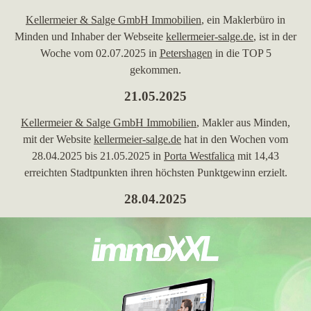
Kellermeier & Salge GmbH Immobilien
, ein Maklerbüro in
Minden und Inhaber der Webseite
kellermeier-salge.de
, ist in der
Woche vom 02.07.2025 in
Petershagen
in die TOP 5
gekommen.
21.05.2025
Kellermeier & Salge GmbH Immobilien
, Makler aus Minden,
mit der Website
kellermeier-salge.de
hat in den Wochen vom
28.04.2025 bis 21.05.2025 in
Porta Westfalica
mit 14,43
erreichten Stadtpunkten ihren höchsten Punktgewinn erzielt.
28.04.2025
Kellermeier & Salge GmbH Immobilien
, Makler in Minden und
Inhaber der Domain
kellermeier-salge.de
, ist in der Woche vom
28.04.2025 in
Petershagen
in die TOP 5 gekommen.
11.03.2025