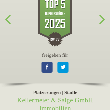
freigeben für
fr
Facebook
Twitter
Fa
Platzierungen | Städte
Kellermeier & Salge GmbH
Immobilien