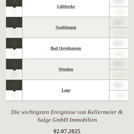
1
89,01
Lübbecke
0
+1,23
1
89,01
Stadthagen
0
+1,23
1
89,01
Bad Oeynhausen
0
+1,23
1
89,01
Wenden
0
+1,23
1
89,01
Lage
0
+1,23
Die wichtigsten Ereignisse von Kellermeier &
Salge GmbH Immobilien
02.07.2025