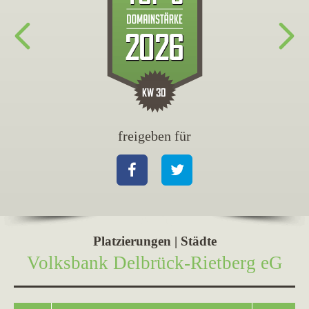
freigeben für
fr
Facebook
Twitter
Fa
Platzierungen | Städte
Volksbank Delbrück-Rietberg eG