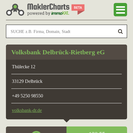
Volksbank Delbrück-Rietberg eG
Thülecke 12
33129 Delbrück
+49 5250 98550
volksbank-dr.de