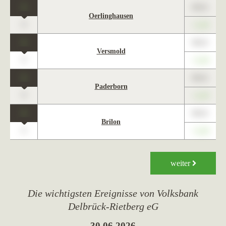
1
89,01
Oerlinghausen
0
+1,23
1
89,01
Versmold
0
+1,23
1
89,01
Paderborn
0
+1,23
1
89,01
Brilon
0
+1,23
weiter
Die wichtigsten Ereignisse von Volksbank
Delbrück-Rietberg eG
30.06.2026