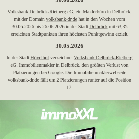
Volksbank Delbrück-Rietberg eG
, ein Maklerbüro in Delbrück,
mit der Domain
volksbank-dr.de
hat in den Wochen vom
30.05.2026 bis 26.06.2026 in der Stadt
Delbrück
mit 63,35
erreichten Stadtpunkten ihren höchsten Punktgewinn erzielt.
30.05.2026
In der Stadt
Hövelhof
verzeichnet
Volksbank Delbrück-Rietberg
eG
, Immobilienmakler in Delbrück, den größten Verlust von
Platzierungen bei Google. Die Immobilienmaklerwebseite
volksbank-dr.de
fällt um 2 Platzierungen runter auf die Position
17.
24.04.2026
Volksbank Delbrück-Rietberg eG
mit der
Immobilienmaklerwebseite
volksbank-dr.de
hat in der Woche
vom 24.04.2026 in der Stadt
Schloß Holte-Stukenbrock
ihre
bisher beste Platzierung erreicht. Hierbei ist die Firma aus