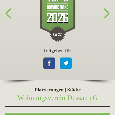
freigeben für
fr
Facebook
Twitter
Fa
Platzierungen | Städte
Wohnungsverein Dessau eG