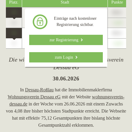
Platz.
Stadt
Punkte
1
89,01
Dessau-Roßlau
Einträge nach kostenloser
0
+1,23
Registrierung sichtbar.
1
89,01
Köthen (Anhalt)
zur Registrierung
0
+1,23
zum Login
Die wichtigsten Ereignisse von Wohnungsverein
Dessau eG
30.06.2026
In
Dessau-Roßlau
hat die Immobilienmaklerfirma
Wohnungsverein Dessau eG
mit der Website
wohnungsverein-
dessau.de
in der Woche vom 26.06.2026 mit einem Zuwachs
von 4,08 ihre bisher höchsten Stadtpunkte erreicht. Die Webseite
hat mit effektiv 75,12 Gesamtpunkten ihre bislang höchste
Gesamtpunktzahl erklommen.