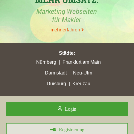
Stadtpunkte erreicht. Ihre bisher beste Platzierung hat die
Maklerdomain in der Stadt
Dessau-Roßlau
erreicht. Hierbei ist
das Maklerunternehmen aus Dessau von Platz 5 um 1 Rang
vorgerückt und befindet sich jetzt auf Position 4. Folgende
mehr erfahren
Homepage wurde hierbei überholt:
immobilien-reinbothe.de
. Mit
de facto 69,78 Gesamtpunkten hat die Unternehmensseite ihre
zurzeit beste Gesamtpunktzahl erlangt.
Städte
:
Nürnberg
Frankfurt am Main
16.12.2024
Darmstadt
Neu-Ulm
Wohnungsverein Dessau eG
in Dessau mit der Maklerwebseite
Duisburg
Kreuzau
wohnungsverein-dessau.de
hat am 16.12.2024 mit insgesamt
64,74 Gesamtpunkten ihre bisher höchste Gesamtpunktzahl
erreicht. In der Stadt
Dessau-Roßlau
hat die Maklerfirma mit
einem Zuwachs von 6,92 ihre bislang höchsten Stadtpunkte von
Login
64,69 verbucht.
24.09.2024
Registrierung