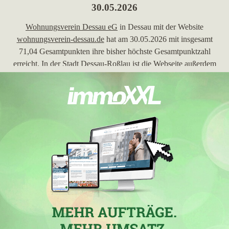
30.05.2026
Wohnungsverein Dessau eG
in Dessau mit der Website
wohnungsverein-dessau.de
hat am 30.05.2026 mit insgesamt
71,04 Gesamtpunkten ihre bisher höchste Gesamtpunktzahl
erreicht. In der Stadt
Dessau-Roßlau
ist die Webseite außerdem
in die Top 5 geklettert. Seine bis jetzt höchsten Stadtpunkte von
71,04 hat der Makler mit einem Zuwachs von 14,69 ferner in
der Stadt
Dessau-Roßlau
erreicht.
28.04.2025
Wohnungsverein Dessau eG
, Makler in Dessau und Inhaber der
Webseite
wohnungsverein-dessau.de
, ist in der Woche vom
28.04.2025 in
Dessau-Roßlau
in die TOP 5 gekommen.
07.01.2025
In
Dessau-Roßlau
hat die Firma
Wohnungsverein Dessau eG
mit der Domain
wohnungsverein-dessau.de
in der Woche vom
07.01.2025 mit einem Zugewinn von 5,09 ihre bisher höchsten